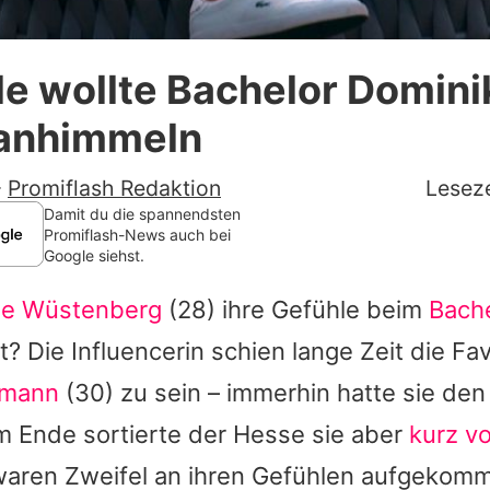
Datenschutzerklärung
le wollte Bachelor Domini
Nutzungsbedingungen
 anhimmeln
Utiq verwalten
-
Promiflash Redaktion
Leseze
Damit du die spannendsten
Promiflash-News auch bei
Google siehst.
le Wüstenberg
(28) ihre Gefühle beim
Bach
t? Die Influencerin schien lange Zeit die Fav
kmann
(30) zu sein – immerhin hatte sie den
Ende sortierte der Hesse sie aber
kurz v
waren Zweifel an ihren Gefühlen aufgekom