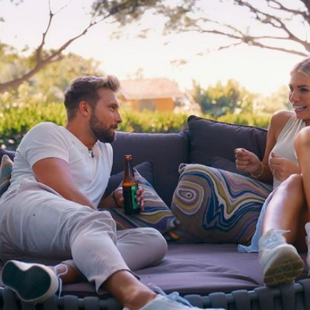
Filme & Serien
Lifestyle
Familie & Liebe
Promiflash Exklusiv
Alle Themen auf Promiflash
Jobs
App runterladen
Team
Redaktionelle Richtlinien
Impressum