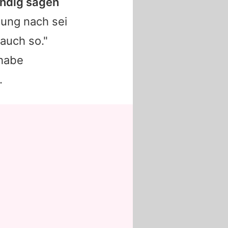
ändig sagen
nung nach sei
auch so."
 habe
.