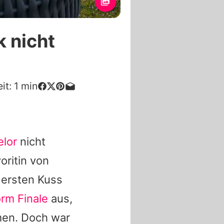
k nicht
it:
1
min
elor
nicht
oritin von
 ersten Kuss
orm Finale
aus,
men. Doch war