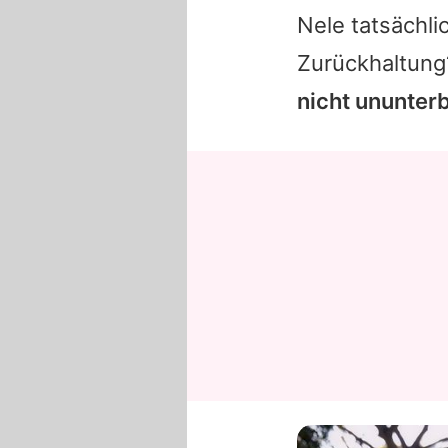
Nele
tatsächlic
Zurückhaltun
nicht ununter