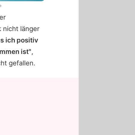
e
er
k
nicht länger
s ich positiv
ommen ist"
,
cht gefallen.