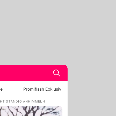
be
Promiflash Exklusiv
CHT STÄNDIG ANHIMMELN