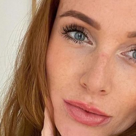
Filme & Serien
Lifestyle
Familie & Liebe
Promiflash Exklusiv
Alle Themen auf Promiflash
Jobs
App runterladen
Team
Redaktionelle Richtlinien
Impressum