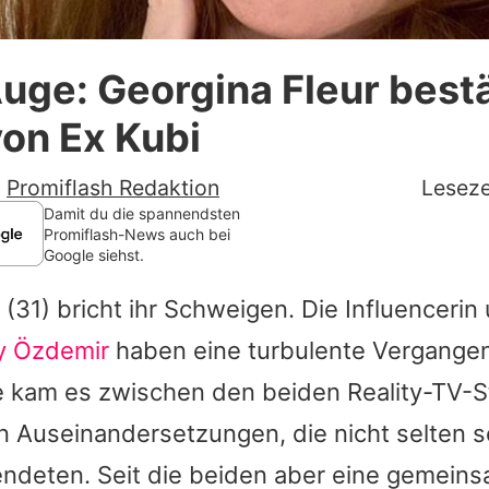
Datenschutzerklärung
uge: Georgina Fleur bestä
Nutzungsbedingungen
von Ex Kubi
Utiq verwalten
-
Promiflash Redaktion
Leseze
Damit du die spannendsten
Promiflash-News auch bei
Google siehst.
(31) bricht ihr Schweigen. Die Influencerin 
y Özdemir
haben eine turbulente Vergangen
e kam es zwischen den beiden Reality-TV-S
n Auseinandersetzungen, die nicht selten s
ndeten. Seit die beiden aber eine gemein