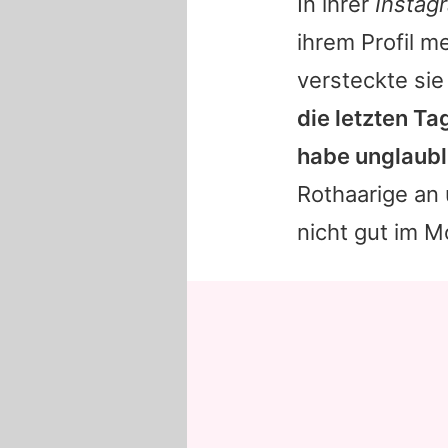
In ihrer
Instag
ihrem Profil m
versteckte sie
die letzten T
habe unglaubl
Rothaarige an 
nicht gut im Mo