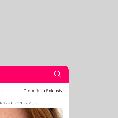
be
Promiflash Exklusiv
NGRIFF VON EX KUBI