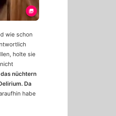
nd wie schon
ntwortlich
len, holte sie
nicht
 das nüchtern
Delirium. Da
daraufhin habe