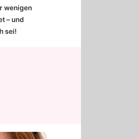
r wenigen
t – und
h sei!