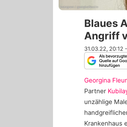
Instagram / georginafleur.tv
Blaues A
Angriff 
31.03.22, 20:12
Georgina Fleur
Partner
Kubila
unzählige Mal
handgreifliche
Krankenhaus e