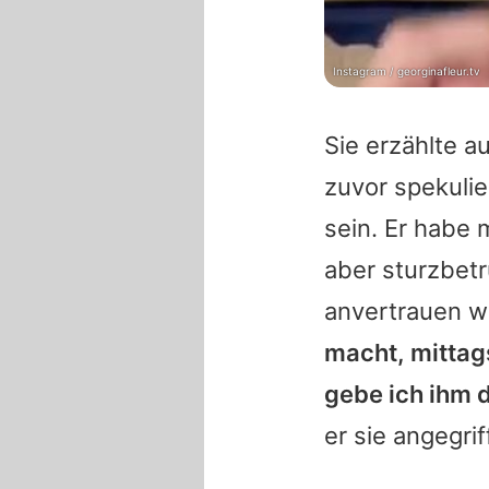
Instagram / georginafleur.tv
Sie erzählte a
zuvor spekulie
sein. Er habe 
aber sturzbet
anvertrauen w
macht, mittags
gebe ich ihm d
er sie angegrif