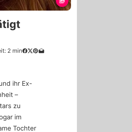
tigt
it:
2
min
und ihr Ex-
heit –
tars zu
ogar im
same Tochter