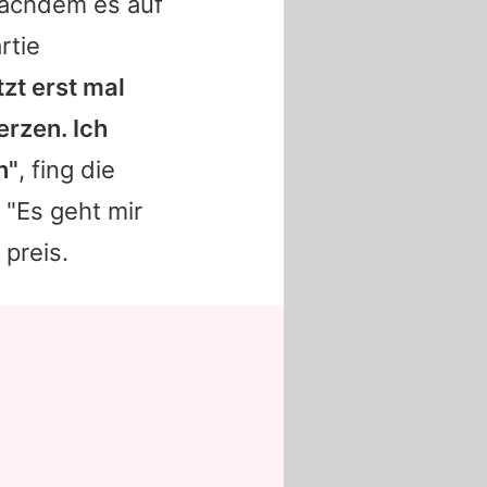
nachdem es auf
rtie
tzt erst mal
rzen. Ich
n"
, fing die
 "Es geht mir
 preis.