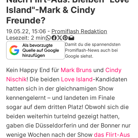
Alle Themen auf Promiflash
Island"-Mark & Cindy
Jobs
Freunde?
App runterladen
19.05.22, 15:06
-
Promiflash Redaktion
Lesezeit:
2
min
Team
Damit du die spannendsten
Promiflash-News auch bei
Redaktionelle Richtlinien
Google siehst.
Kein Happy End für
Mark Bruns
und
Cindy
Impressum
Nischik
! Die beiden
Love Island
-Kandidaten
Datenschutzerklärung
hatten sich in der gleichnamigen Show
Nutzungsbedingungen
kennengelernt – und landeten im Finale
sogar auf dem dritten Platz! Obwohl sich die
Utiq verwalten
beiden weiterhin turtelnd gezeigt hatten,
gaben die Düsseldorferin und der Bonner nur
wenige Wochen nach der Show
das Flirt-Aus