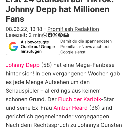
Alle Themen auf Promiflash
Johnny Depp hat Millionen
Jobs
Fans
App runterladen
08.06.22, 13:18
-
Promiflash Redaktion
Lesezeit:
2
min
Team
Damit du die spannendsten
Promiflash-News auch bei
Redaktionelle Richtlinien
Google siehst.
Johnny Depp
(58) hat eine Mega-Fanbase
Impressum
hinter sich! In den vergangenen Wochen gab
Datenschutzerklärung
es jede Menge Aufsehen um den
Nutzungsbedingungen
Schauspieler – allerdings aus keinem
schönen Grund. Der
Fluch der Karibik
-Star
Utiq verwalten
und seine Ex-Frau
Amber Heard
(36) sind
gerichtlich gegeneinander vorgegangen.
Nach dem Rechtsspruch zu
Johnnys
Gunsten