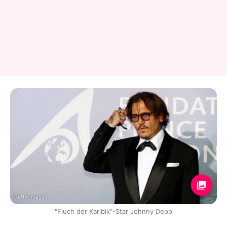
Getty Images
"Fluch der Karibik"-Star Johnny Depp