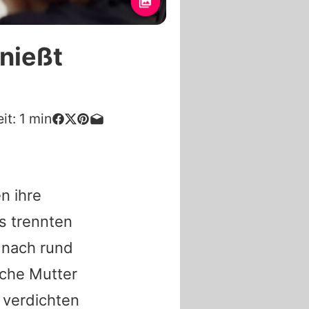
nießt
it:
1
min
n ihre
s trennten
 nach rund
ache Mutter
 verdichten