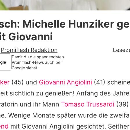
Datenschutzerklärung
ch: Michelle Hunziker ge
Nutzungsbedingungen
t Giovanni
Utiq verwalten
-
Promiflash Redaktion
Leseze
Damit du die spannendsten
Promiflash-News auch bei
Google siehst.
iker
(45) und
Giovanni Angiolini
(41) scheine
it sichtlich zu genießen! Anfang des Jahre
ratorin und ihr Mann
Tomaso Trussardi
(39)
he. Wenige Monate später wurde die zweif
end
mit
Giovanni Angiolini
gesichtet. Seither