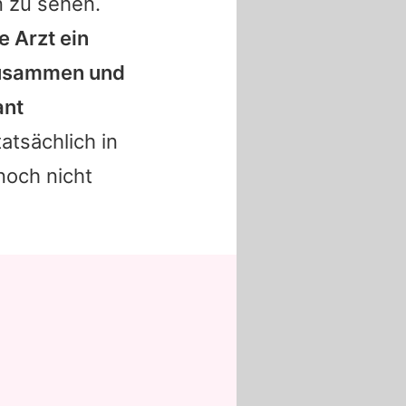
n zu sehen.
 Arzt ein
 zusammen und
ant
atsächlich in
noch nicht