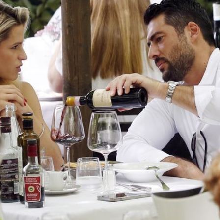
Filme & Serien
Lifestyle
Familie & Liebe
Promiflash Exklusiv
Alle Themen auf Promiflash
Jobs
App runterladen
Team
Redaktionelle Richtlinien
Impressum