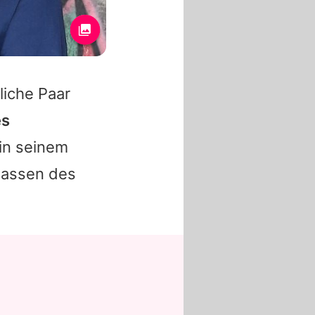
iche Paar
es
in seinem
lassen des