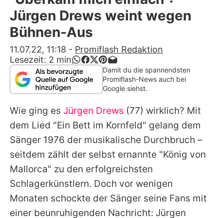
Alle Themen auf Promiflash
Jürgen Drews weint wegen
Jobs
Bühnen-Aus
App runterladen
11.07.22, 11:18
-
Promiflash Redaktion
Lesezeit:
2
min
Team
Damit du die spannendsten
Promiflash-News auch bei
Redaktionelle Richtlinien
Google siehst.
Wie ging es
Jürgen Drews
(77) wirklich? Mit
Impressum
dem Lied "Ein Bett im Kornfeld" gelang dem
Datenschutzerklärung
Sänger 1976 der musikalische Durchbruch –
Nutzungsbedingungen
seitdem zählt der selbst ernannte "König von
Mallorca" zu den erfolgreichsten
Utiq verwalten
Schlagerkünstlern. Doch vor wenigen
Monaten schockte der Sänger seine Fans mit
einer beunruhigenden Nachricht:
Jürgen