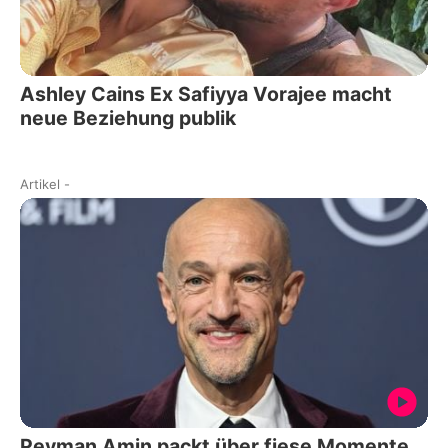
Ashley Cains Ex Safiyya Vorajee macht
neue Beziehung publik
Artikel
-
Peyman Amin packt über fiese Momente