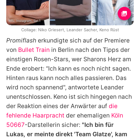
RTL, Instagram, Sat.1
Collage: Niko Griesert, Leander Sacher, Keno Rüst
Promiflash
erkundigte sich auf der Premiere
von
Bullet Train
in Berlin nach den Tipps der
einstigen Rosen-Stars, wer Sharons Herz am
Ende erobert: “Ich kann es noch nicht sagen.
Hinten raus kann noch alles passieren. Das
wird noch spannend", antwortete
Leander
unentschlossen.
Keno
ist sich hingegen nach
der Reaktion eines der Anwärter auf
die
fehlende Haarpracht
der ehemaligen
Köln
50667
-Darstellerin sicher:
"Ich bin für
Lukas, er meinte direkt 'Team Glatze', kam