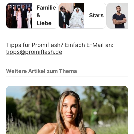
Familie
&
Stars
Liebe
Tipps für Promiflash? Einfach E-Mail an:
tipps@promiflash.de
Weitere Artikel zum Thema