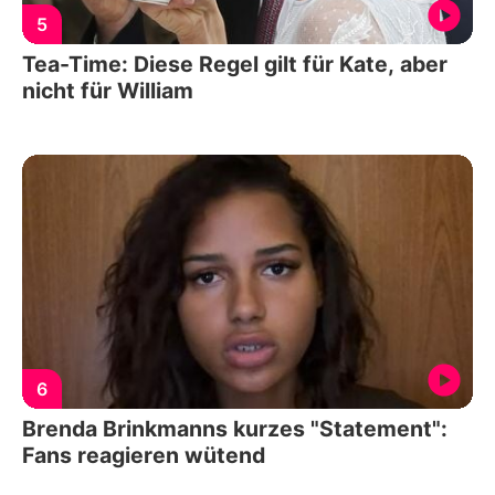
5
Tea-Time: Diese Regel gilt für Kate, aber
nicht für William
6
Brenda Brinkmanns kurzes "Statement":
Fans reagieren wütend