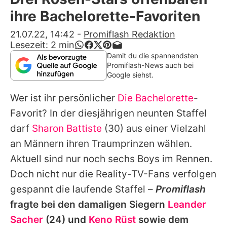
Alle Themen auf Promiflash
ihre Bachelorette-Favoriten
Jobs
21.07.22, 14:42
-
Promiflash Redaktion
Lesezeit:
2
min
App runterladen
Damit du die spannendsten
Promiflash-News auch bei
Team
Google siehst.
Redaktionelle Richtlinien
Wer ist ihr persönlicher
Die Bachelorette
-
Favorit? In der diesjährigen neunten Staffel
Impressum
darf
Sharon Battiste
(30) aus einer Vielzahl
Datenschutzerklärung
an Männern ihren Traumprinzen wählen.
Aktuell sind nur noch sechs Boys im Rennen.
Nutzungsbedingungen
Doch nicht nur die Reality-TV-Fans verfolgen
Utiq verwalten
gespannt die laufende Staffel –
Promiflash
fragte bei den damaligen Siegern
Leander
Sacher
(24) und
Keno Rüst
sowie dem