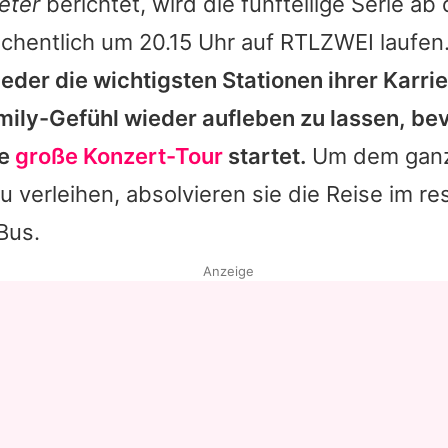
eter
berichtet, wird die fünfteilige Serie ab
hentlich um 20.15 Uhr auf RTLZWEI laufen
eder die wichtigsten Stationen ihrer Karrie
mily-Gefühl wieder aufleben zu lassen, be
ne
große Konzert-Tour
startet.
Um dem gan
zu verleihen, absolvieren sie die Reise im re
Bus.
Anzeige