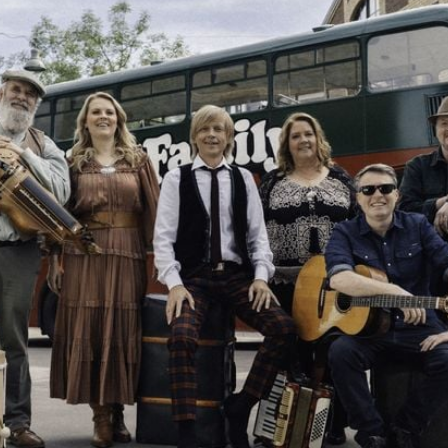
Filme & Serien
Lifestyle
Familie & Liebe
Promiflash Exklusiv
Alle Themen auf Promiflash
Jobs
App runterladen
Team
Redaktionelle Richtlinien
Impressum