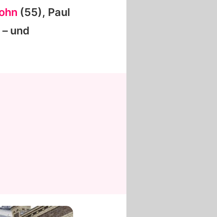
ohn
(55),
Paul
 – und