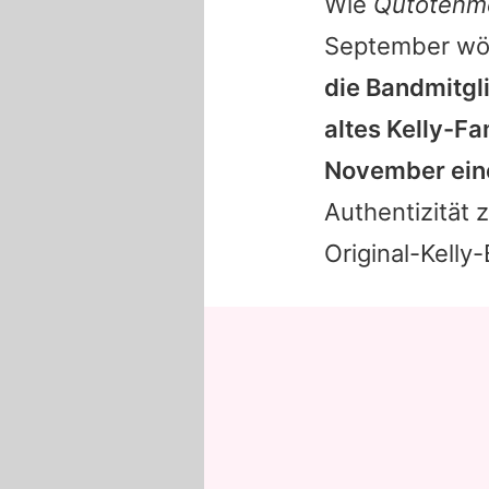
Wie
Qutotenm
September wöc
die Bandmitgli
altes Kelly-Fa
November ei
Authentizität 
Original-Kelly-