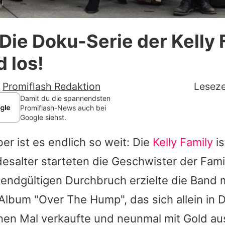
Datenschutzerklärung
 Die Doku-Serie der Kelly 
Nutzungsbedingungen
d los!
Utiq verwalten
-
Promiflash Redaktion
Leseze
Damit du die spannendsten
Promiflash-News auch bei
Google siehst.
r ist es endlich so weit: Die
Kelly Family
is
desalter starteten die Geschwister der Famil
n endgültigen Durchbruch erzielte die Band 
Album "Over The Hump", das sich allein in 
onen Mal verkaufte und neunmal mit Gold a