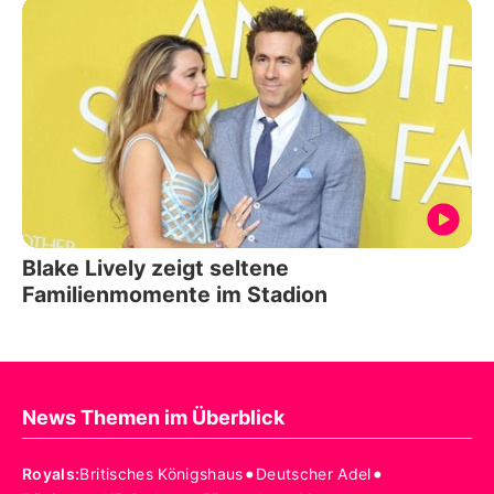
Blake Lively zeigt seltene
Familienmomente im Stadion
News Themen im Überblick
•
•
Royals
:
Britisches Königshaus
Deutscher Adel