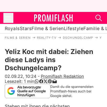
Royals
Stars
Filme & Serien
Lifestyle
Familie & 
FILME & SERIEN
REALITY-TV
DSCHUNGELCAMP
YEL
Royals
Yeliz Koc mit dabei: Ziehen
Stars
diese Ladys ins
Filme & Serien
Dschungelcamp?
Lifestyle
02.09.22, 10:24
-
Promiflash Redaktion
Lesezeit:
1
min
Familie & Liebe
Damit du die spannendsten
Promiflash-News auch bei
Promiflash Exklusiv
Google siehst.
Stehen mit ihnen die nächsten