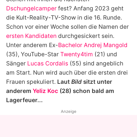
Alle Themen auf Promiflash
Dschungelcamper
fest? Anfang 2023 geht
Jobs
die Kult-Reality-TV-Show in die 16. Runde.
Schon vor einer Woche sollen die Namen der
App runterladen
ersten Kandidaten
durchgesickert sein.
Team
Unter anderem Ex-
Bachelor
Andrej Mangold
(35), YouTube-Star
Twenty4tim
(21) und
Redaktionelle Richtlinien
Sänger
Lucas Cordalis
(55) sind angeblich
Impressum
am Start. Nun wird auch über die ersten drei
Frauen spekuliert.
Laut
Bild
sitzt unter
Datenschutzerklärung
anderem
Yeliz Koc
(28) schon bald am
Nutzungsbedingungen
Lagerfeuer...
Utiq verwalten
Anzeige