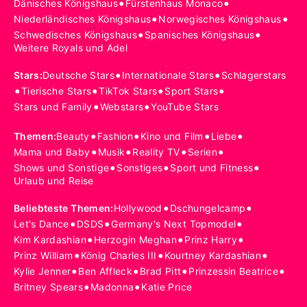
•
•
Dänisches Königshaus
Fürstenhaus Monaco
•
•
Niederländisches Königshaus
Norwegisches Königshaus
•
•
Schwedisches Königshaus
Spanisches Königshaus
Weitere Royals und Adel
•
•
Stars
:
Deutsche Stars
Internationale Stars
Schlagerstars
•
•
•
•
Tierische Stars
TikTok Stars
Sport Stars
•
•
Stars und Family
Webstars
YouTube Stars
•
•
•
•
Themen
:
Beauty
Fashion
Kino und Film
Liebe
•
•
•
•
Mama und Baby
Musik
Reality TV
Serien
•
•
•
Shows und Sonstige
Sonstiges
Sport und Fitness
Urlaub und Reise
•
•
Beliebteste Themen
:
Hollywood
Dschungelcamp
•
•
•
Let's Dance
DSDS
Germany's Next Topmodel
•
•
•
Kim Kardashian
Herzogin Meghan
Prinz Harry
•
•
•
Prinz William
König Charles III
Kourtney Kardashian
•
•
•
•
Kylie Jenner
Ben Affleck
Brad Pitt
Prinzessin Beatrice
•
•
Britney Spears
Madonna
Katie Price