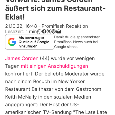
Alle Themen auf Promiflash
äußert sich zum Restaurant-
Jobs
Eklat!
App runterladen
21.10.22, 16:48
-
Promiflash Redaktion
Lesezeit:
1
min
Team
Damit du die spannendsten
Promiflash-News auch bei
Redaktionelle Richtlinien
Google siehst.
James Corden
(44) wurde vor wenigen
Impressum
Tagen
mit einigen Anschuldigungen
Datenschutzerklärung
konfrontiert! Der beliebte Moderator wurde
Nutzungsbedingungen
nach einem Besuch im New Yorker
Restaurant Balthazar von dem Gastronom
Utiq verwalten
Keith McNally in den sozialen Medien
angeprangert: Der Host der US-
amerikanischen TV-Sendung "The Late Late