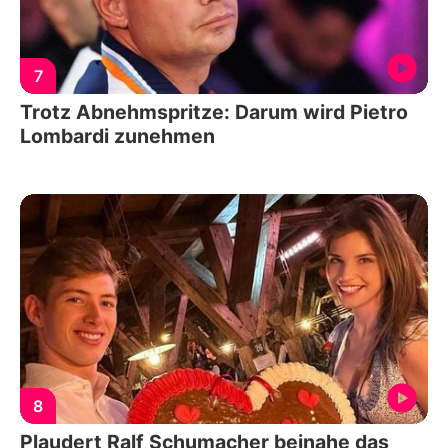
7
Trotz Abnehmspritze: Darum wird Pietro
Lombardi zunehmen
8
Plaudert Ralf Schumacher beinahe das