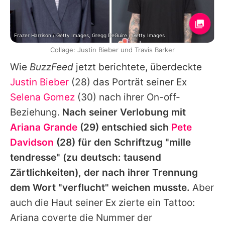
Frazer Harrison / Getty Images, Gregg DeGuire / Getty Images
Collage: Justin Bieber und Travis Barker
Wie
BuzzFeed
jetzt berichtete, überdeckte
Justin Bieber
(28) das Porträt seiner Ex
Selena Gomez
(30) nach ihrer On-off-
Beziehung.
Nach seiner Verlobung mit
Ariana Grande
(29) entschied sich
Pete
Davidson
(28) für den Schriftzug "mille
tendresse" (zu deutsch: tausend
Zärtlichkeiten), der nach ihrer Trennung
dem Wort "verflucht" weichen musste.
Aber
auch die Haut seiner Ex zierte ein Tattoo:
Ariana
coverte die Nummer der