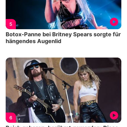
5
Botox-Panne bei Britney Spears sorgte für
hängendes Augenlid
6