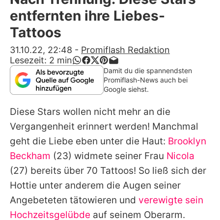
Alle Themen auf Promiflash
entfernten ihre Liebes-
Jobs
Tattoos
App runterladen
31.10.22, 22:48
-
Promiflash Redaktion
Lesezeit:
2
min
Team
Damit du die spannendsten
Promiflash-News auch bei
Redaktionelle Richtlinien
Google siehst.
Diese Stars wollen nicht mehr an die
Impressum
Vergangenheit erinnert werden! Manchmal
Datenschutzerklärung
geht die Liebe eben unter die Haut:
Brooklyn
Nutzungsbedingungen
Beckham
(23) widmete seiner Frau
Nicola
(27) bereits über 70 Tattoos! So ließ sich der
Utiq verwalten
Hottie unter anderem die Augen seiner
Angebeteten tätowieren und
verewigte sein
Hochzeitsgelübde
auf seinem Oberarm.