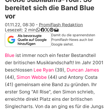
Alle Themen auf Promiflash
bereitet sich die Band Blue
Jobs
vor
App runterladen
01.11.22, 08:30
-
Promiflash Redaktion
Lesezeit:
2
min
Team
Damit du die spannendsten
Promiflash-News auch bei
Redaktionelle Richtlinien
Google siehst.
Blue
ist immer noch ein fester Bestandteil
Impressum
der britischen Musiklandschaft! Im Jahr 2001
Datenschutzerklärung
beschlossen
Lee Ryan
(39),
Duncan James
Nutzungsbedingungen
(44),
Simon Webbe
(44) und
Antony Costa
(41) gemeinsam eine Band zu gründen. Ihr
Utiq verwalten
erster Song "All Rise", den
Simon
schrieb,
erreichte direkt Platz eins der britischen
Singlecharts. Von da an ging es für die Jungs