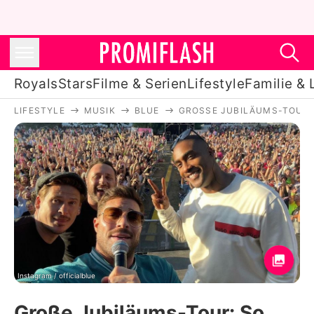
Royals
Stars
Filme & Serien
Lifestyle
Familie & 
LIFESTYLE
MUSIK
BLUE
GROSSE JUBILÄUMS-TOUR: S
Royals
Stars
Filme & Serien
Lifestyle
Familie & Liebe
Promiflash Exklusiv
Instagram / officialblue
Große Jubiläums-Tour: So