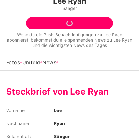
Lee Ryan
Alle Themen auf Promiflash
Sänger
Jobs
App runterladen
Wenn du die Push-Benachrichtigungen zu
Lee Ryan
abonnierst, bekommst du alle spannenden News zu
Lee Ryan
Team
und die wichtigsten News des Tages
Redaktionelle Richtlinien
Fotos
Umfeld
News
Impressum
Datenschutzerklärung
Steckbrief von Lee Ryan
Nutzungsbedingungen
Utiq verwalten
Vorname
Lee
Nachname
Ryan
Bekannt als
Sänger