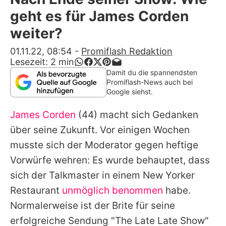
Alle Themen auf Promiflash
geht es für James Corden
Jobs
weiter?
App runterladen
01.11.22, 08:54
-
Promiflash Redaktion
Lesezeit:
2
min
Team
Damit du die spannendsten
Promiflash-News auch bei
Redaktionelle Richtlinien
Google siehst.
James Corden
(44) macht sich Gedanken
Impressum
über seine Zukunft. Vor einigen Wochen
Datenschutzerklärung
musste sich der Moderator gegen heftige
Nutzungsbedingungen
Vorwürfe wehren: Es wurde behauptet, dass
sich der Talkmaster in einem New Yorker
Utiq verwalten
Restaurant
unmöglich benommen
habe.
Normalerweise ist der Brite für seine
erfolgreiche Sendung "The Late Late Show"