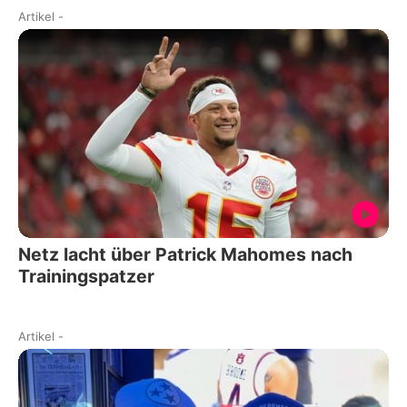
Artikel
-
Netz lacht über Patrick Mahomes nach
Trainingspatzer
Artikel
-