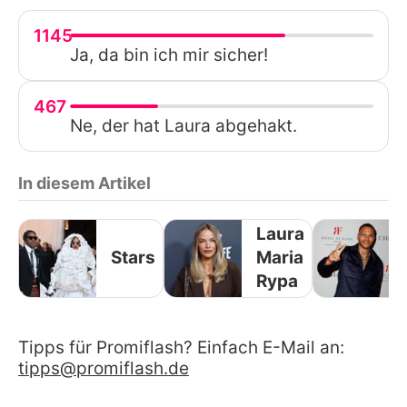
1145
Ja, da bin ich mir sicher!
467
Ne, der hat Laura abgehakt.
In diesem Artikel
Laura
Stars
Maria
Rypa
Tipps für Promiflash? Einfach E-Mail an:
tipps@promiflash.de