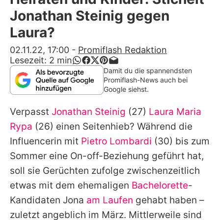
Alle Themen auf Promiflash
Jonathan Steinig gegen
Jobs
Laura?
App runterladen
02.11.22, 17:00
-
Promiflash Redaktion
Lesezeit:
2
min
Team
Damit du die spannendsten
Promiflash-News auch bei
Redaktionelle Richtlinien
Google siehst.
Verpasst
Jonathan Steinig
(27)
Laura Maria
Impressum
Rypa
(26) einen Seitenhieb? Während die
Datenschutzerklärung
Influencerin mit
Pietro Lombardi
(30) bis zum
Nutzungsbedingungen
Sommer eine On-off-Beziehung geführt hat,
soll sie Gerüchten zufolge zwischenzeitlich
Utiq verwalten
etwas mit dem ehemaligen
Bachelorette
-
Kandidaten Jona
am Laufen
gehabt haben –
zuletzt angeblich im März. Mittlerweile sind