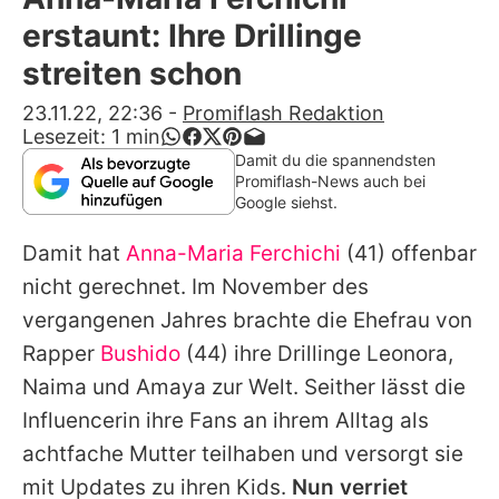
Alle Themen auf Promiflash
erstaunt: Ihre Drillinge
Jobs
streiten schon
App runterladen
23.11.22, 22:36
-
Promiflash Redaktion
Lesezeit:
1
min
Team
Damit du die spannendsten
Promiflash-News auch bei
Redaktionelle Richtlinien
Google siehst.
Damit hat
Anna-Maria Ferchichi
(41) offenbar
Impressum
nicht gerechnet. Im November des
Datenschutzerklärung
vergangenen Jahres brachte die Ehefrau von
Nutzungsbedingungen
Rapper
Bushido
(44) ihre Drillinge Leonora,
Naima und Amaya zur Welt. Seither lässt die
Utiq verwalten
Influencerin ihre Fans an ihrem Alltag als
achtfache Mutter teilhaben und versorgt sie
mit Updates zu ihren Kids.
Nun verriet