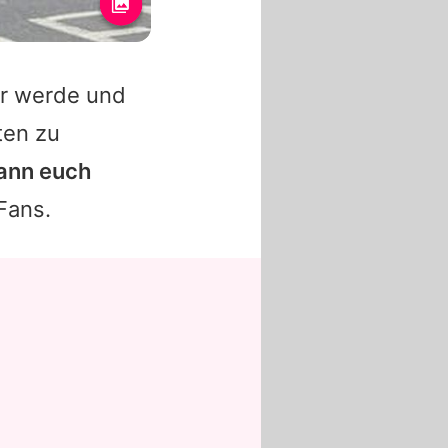
er werde und
ten zu
kann euch
 Fans.