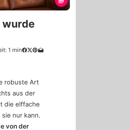
y wurde
it:
1
min
re robuste Art
chts aus der
ht die elffache
 sie nur kann.
de von der