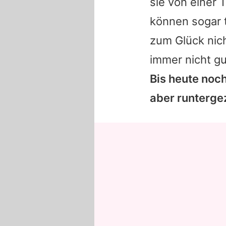
sie von einer 
können sogar 
zum Glück nich
immer nicht g
Bis heute noc
aber runtergez