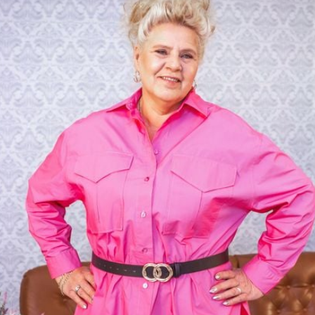
Filme & Serien
Lifestyle
Familie & Liebe
Promiflash Exklusiv
Alle Themen auf Promiflash
Jobs
App runterladen
Team
Redaktionelle Richtlinien
Impressum