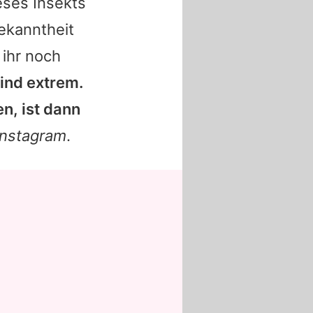
eses Insekts
ekanntheit
 ihr noch
ind extrem.
n, ist dann
Instagram
.