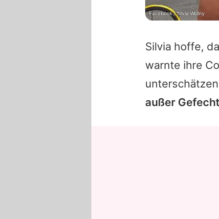
Facebook / Silvia Wollny
Silvia
hoffe, d
warnte ihre C
unterschätzen
außer Gefecht