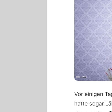
RTLZWEI
Vor einigen T
hatte sogar L