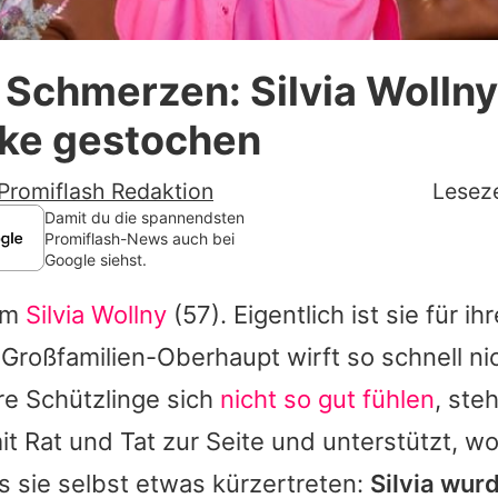
Datenschutzerklärung
 Schmerzen: Silvia Wolln
Nutzungsbedingungen
ke gestochen
Utiq verwalten
Promiflash Redaktion
Leseze
Damit du die spannendsten
Promiflash-News auch bei
Google siehst.
um
Silvia Wollny
(57). Eigentlich ist sie für ih
Großfamilien-Oberhaupt wirft so schnell ni
re Schützlinge sich
nicht so gut fühlen
, ste
it Rat und Tat zur Seite und unterstützt, wo
 sie selbst etwas kürzertreten:
Silvia wur