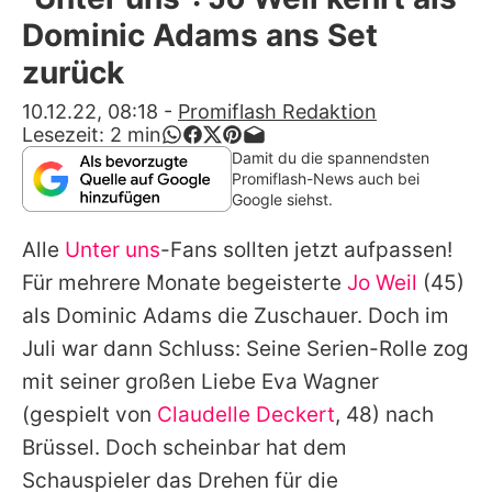
Alle Themen auf Promiflash
Dominic Adams ans Set
Jobs
zurück
App runterladen
10.12.22, 08:18
-
Promiflash Redaktion
Lesezeit:
2
min
Team
Damit du die spannendsten
Promiflash-News auch bei
Redaktionelle Richtlinien
Google siehst.
Alle
Unter uns
-Fans sollten jetzt aufpassen!
Impressum
Für mehrere Monate begeisterte
Jo Weil
(45)
Datenschutzerklärung
als Dominic Adams die Zuschauer. Doch im
Nutzungsbedingungen
Juli war dann Schluss: Seine Serien-Rolle zog
mit seiner großen Liebe Eva Wagner
Utiq verwalten
(gespielt von
Claudelle Deckert
, 48) nach
Brüssel. Doch scheinbar hat dem
Schauspieler das Drehen für die