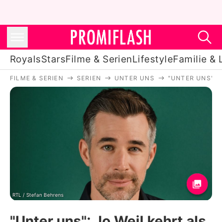
Royals
Stars
Filme & Serien
Lifestyle
Familie & 
FILME & SERIEN
SERIEN
UNTER UNS
"UNTER UNS": 
Royals
Stars
Filme & Serien
Lifestyle
Familie & Liebe
Promiflash Exklusiv
RTL / Stefan Behrens
"Unter uns": Jo Weil kehrt als