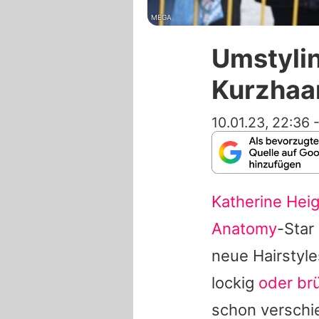
MEGA
Umstylin
Kurzhaa
10.01.23, 22:36
Katherine Heig
Anatomy
-Star
neue Hairstyle
lockig
oder br
schon verschi