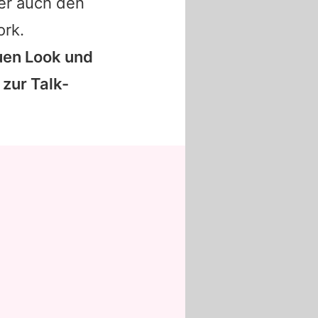
er auch den
ork.
uen Look und
 zur Talk-