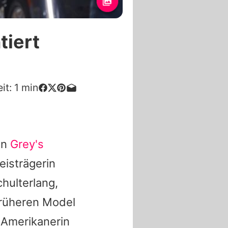
tiert
it:
1
min
en
Grey's
eisträgerin
chulterlang,
früheren Model
-Amerikanerin