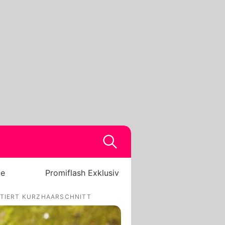
be
Promiflash Exklusiv
NTIERT KURZHAARSCHNITT