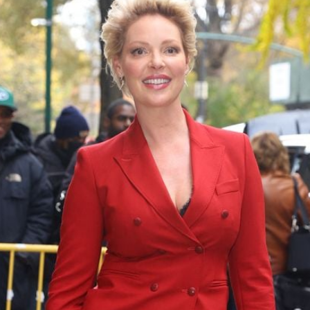
Filme & Serien
Lifestyle
Familie & Liebe
Promiflash Exklusiv
Alle Themen auf Promiflash
Jobs
App runterladen
Team
Redaktionelle Richtlinien
Impressum