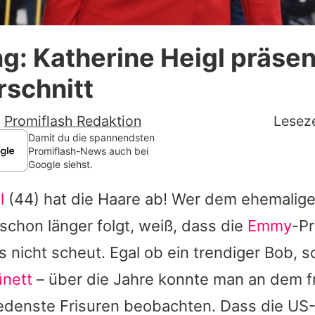
Datenschutzerklärung
g: Katherine Heigl präsen
Nutzungsbedingungen
rschnitt
Utiq verwalten
-
Promiflash Redaktion
Leseze
Damit du die spannendsten
Promiflash-News auch bei
Google siehst.
l
(44) hat die Haare ab! Wer dem ehemalig
 schon länger folgt, weiß, dass die
Emmy
-Pr
s nicht scheut. Egal ob ein trendiger Bob, s
ünett
– über die Jahre konnte man an dem 
edenste Frisuren beobachten. Dass die US