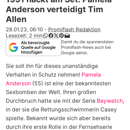
Alle Themen auf Promiflash
Anderson verteidigt Tim
Jobs
Allen
App runterladen
28.01.23, 06:10
-
Promiflash Redaktion
Lesezeit:
2
min
Team
Damit du die spannendsten
Promiflash-News auch bei
Redaktionelle Richtlinien
Google siehst.
Sie soll ihn für dieses unanständige
Impressum
Verhalten in Schutz nehmen!
Pamela
Datenschutzerklärung
Anderson
(55) ist eine der bekanntesten
Nutzungsbedingungen
Sexbomben der Welt. Ihren großen
Durchbruch hatte sie mit der Serie
Baywatch
,
Utiq verwalten
in der sie die Rettungsschwimmerin Casey
spielte. Bekannt wurde sich aber bereits
durch ihre erste Rolle in der Fernsehserie