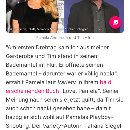
Dia Dipasupil / Staff, Momodu Mansaray / Freier Fotograf
Pamela Anderson und Tim Allen
"Am ersten Drehtag kam ich aus meiner
Garderobe und Tim stand in seinem
Bademantel im Flur. Er öffnete seinen
Bademantel – darunter war er völlig nackt",
erzählt
Pamela
laut
Variety
in ihrem
bald
erscheinenden Buch
"Love, Pamela". Seiner
Meinung nach seien sie jetzt quitt, da Tim sie
auch schon nackt gesehen habe – damit
bezog er sich wohl auf
Pamelas
Playboy-
Shooting. Der
Variety
-Autorin Tatiana Siegel