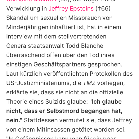
Alle Themen auf Promiflash
Verwicklung in
Jeffrey Epsteins
(†66)
Jobs
Skandal um sexuellen Missbrauch von
Minderjährigen inhaftiert ist, hat in einem
App runterladen
Interview mit dem stellvertretenden
Team
Generalstaatsanwalt Todd Blanche
überraschend offen über den Tod ihres
Redaktionelle Richtlinien
einstigen Geschäftspartners gesprochen.
Impressum
Laut kürzlich veröffentlichten Protokollen des
US-Justizministeriums, die
TMZ
vorliegen,
Datenschutzerklärung
erklärte sie, dass sie nicht an die offizielle
Nutzungsbedingungen
Theorie eines Suizids glaube:
"Ich glaube
Utiq verwalten
nicht, dass er Selbstmord begangen hat,
nein."
Stattdessen vermutet sie, dass Jeffrey
von einem Mitinsassen getötet worden sei.
"In Gefängnissen kann man für ein paar