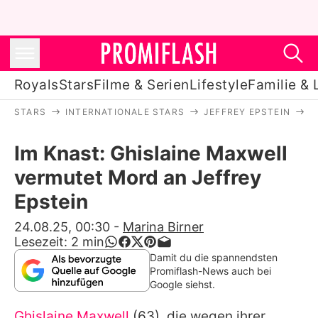
Royals
Stars
Filme & Serien
Lifestyle
Familie & 
STARS
INTERNATIONALE STARS
JEFFREY EPSTEIN
I
Royals
Im Knast: Ghislaine Maxwell
Stars
vermutet Mord an Jeffrey
Filme & Serien
Epstein
Lifestyle
24.08.25, 00:30
-
Marina Birner
Lesezeit:
2
min
Familie & Liebe
Damit du die spannendsten
Promiflash-News auch bei
Promiflash Exklusiv
Google siehst.
Ghislaine Maxwell
(63), die wegen ihrer