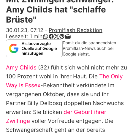
Alle Themen auf Promiflash
Amy Childs hat "schlaffe
Jobs
Brüste"
App runterladen
30.01.23, 07:12
-
Promiflash Redaktion
Lesezeit:
1
min
Team
Damit du die spannendsten
Promiflash-News auch bei
Redaktionelle Richtlinien
Google siehst.
Amy Childs
(32) fühlt sich wohl nicht mehr zu
Impressum
100 Prozent wohl in ihrer Haut. Die
The Only
Datenschutzerklärung
Way Is Essex
-Bekanntheit verkündete im
Nutzungsbedingungen
vergangenen Oktober, dass sie und ihr
Partner Billy Delbosq doppelten Nachwuchs
Utiq verwalten
erwarten: Sie blicken
der Geburt ihrer
Zwillinge
voller Vorfreude entgegen. Die
Schwangerschaft geht an der bereits