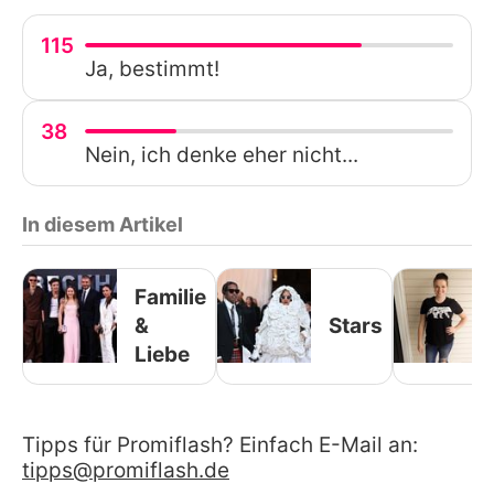
115
Ja, bestimmt!
38
Nein, ich denke eher nicht...
In diesem Artikel
Familie
&
Stars
Liebe
Tipps für Promiflash? Einfach E-Mail an:
tipps@promiflash.de