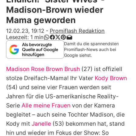
Alle Themen auf Promiflash
Madison-Brown wieder
Jobs
Mama geworden
App runterladen
12.02.23, 19:12
-
Promiflash Redaktion
Lesezeit:
1
min
Team
Damit du die spannendsten
Promiflash-News auch bei
Redaktionelle Richtlinien
Google siehst.
Madison Rose Brown Brush
(27) ist offiziell
Impressum
stolze Dreifach-Mama! Ihr Vater
Kody Brown
Datenschutzerklärung
(54) und seine vier Frauen werden seit
Nutzungsbedingungen
Jahren für die US-amerikanische Reality-
Serie
Alle meine Frauen
von der Kamera
Utiq verwalten
begleitet – auch seine Tochter
Madison
, die
Kody
mit
Janelle
(53) bekommen hat, stand
hin und wieder im Fokus der Show: So