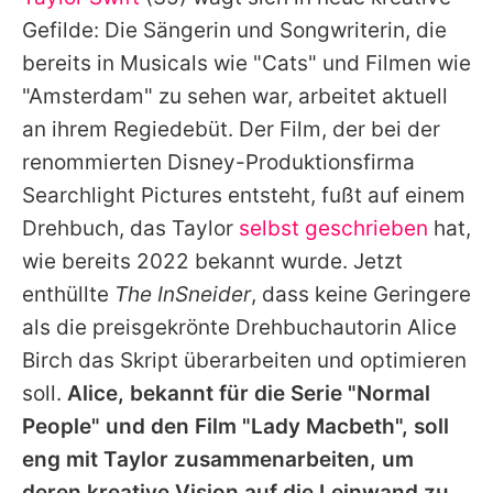
Alle Themen auf Promiflash
Gefilde: Die Sängerin und Songwriterin, die
Jobs
bereits in Musicals wie "
Cats
" und Filmen wie
"Amsterdam" zu sehen war, arbeitet aktuell
App runterladen
an ihrem Regiedebüt. Der Film, der bei der
Team
renommierten Disney-Produktionsfirma
Searchlight Pictures entsteht, fußt auf einem
Redaktionelle Richtlinien
Drehbuch, das
Taylor
selbst geschrieben
hat,
Impressum
wie bereits 2022 bekannt wurde. Jetzt
enthüllte
The InSneider
, dass keine Geringere
Datenschutzerklärung
als die preisgekrönte Drehbuchautorin Alice
Nutzungsbedingungen
Birch das Skript überarbeiten und optimieren
Utiq verwalten
soll.
Alice, bekannt für die Serie "Normal
People" und den Film "Lady Macbeth", soll
eng mit
Taylor
zusammenarbeiten, um
deren kreative Vision auf die Leinwand zu