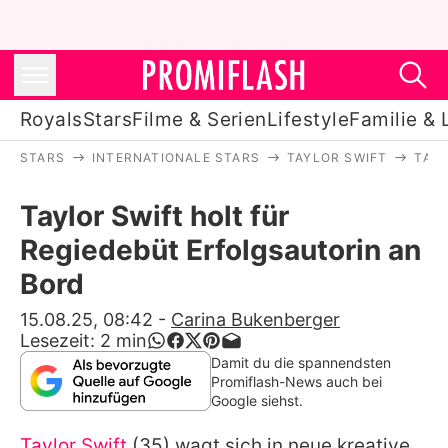
Royals
Stars
Filme & Serien
Lifestyle
Familie & 
STARS
INTERNATIONALE STARS
TAYLOR SWIFT
TAYL
Royals
Taylor Swift holt für
Stars
Regiedebüt Erfolgsautorin an
Filme & Serien
Bord
Lifestyle
15.08.25, 08:42
-
Carina Bukenberger
Lesezeit:
2
min
Familie & Liebe
Damit du die spannendsten
Promiflash-News auch bei
Promiflash Exklusiv
Google siehst.
Taylor Swift
(35) wagt sich in neue kreative