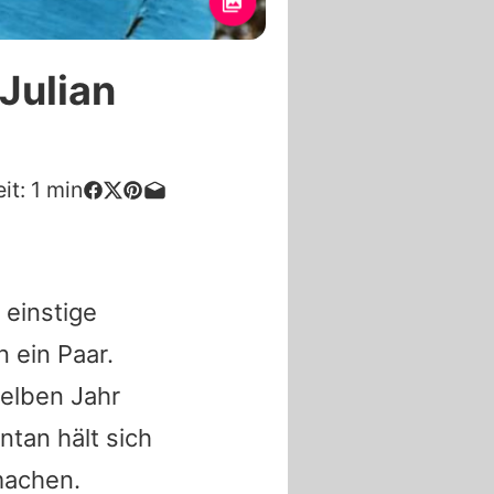
Julian
it:
1
min
 einstige
n ein Paar.
selben Jahr
tan hält sich
machen.