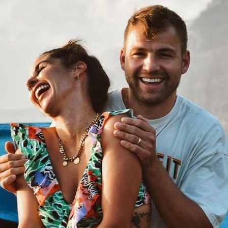
Filme & Serien
Lifestyle
Familie & Liebe
Promiflash Exklusiv
Alle Themen auf Promiflash
Jobs
App runterladen
Team
Redaktionelle Richtlinien
Impressum