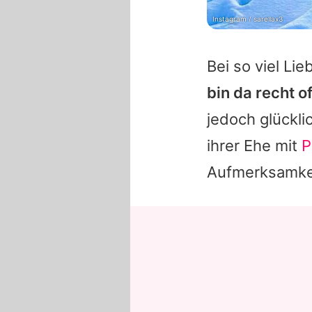
Instagram / sarellax3
Bei so viel Lie
bin da recht o
jedoch glückli
ihrer Ehe mit
P
Aufmerksamke