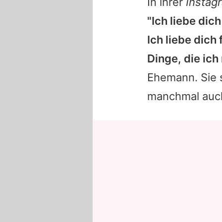
In ihrer
Instag
"Ich liebe dic
Ich liebe dich
Dinge, die ich 
Ehemann. Sie s
manchmal auc