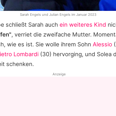
Sarah Engels und Julian Engels im Januar 2023
be schließt
Sarah
auch
ein weiteres Kind
nic
ffen"
, verriet die zweifache Mutter. Moment
ch, wie es ist. Sie wolle ihrem Sohn
Alessio
(
ietro Lombardi
(30) hervorging, und
Solea
d
it schenken.
Anzeige