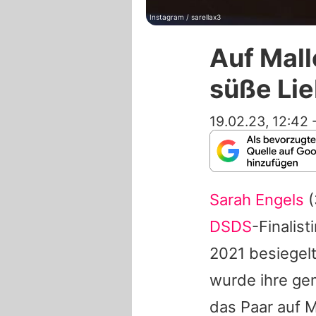
Instagram / sarellax3
Auf Mall
süße Li
19.02.23, 12:42
Sarah Engels
(
DSDS
-Finalist
2021 besiegelt
wurde ihre g
das Paar auf 