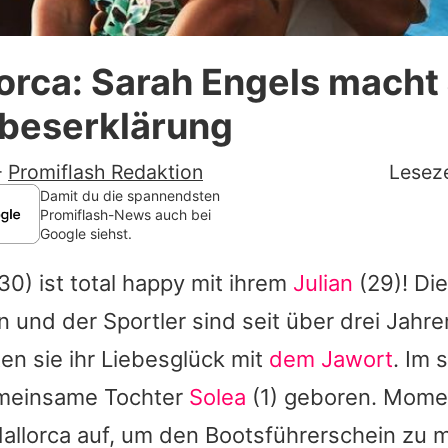
Datenschutzerklärung
orca: Sarah Engels macht 
Nutzungsbedingungen
ebeserklärung
Utiq verwalten
-
Promiflash Redaktion
Leseze
Damit du die spannendsten
Promiflash-News auch bei
Google siehst.
30) ist total happy mit ihrem
Julian
(29)! Die
in und der Sportler sind seit über drei Jahre
en sie ihr Liebesglück mit
dem Jawort
. Im 
emeinsame Tochter
Solea
(1) geboren. Momen
Mallorca auf, um den Bootsführerschein zu 