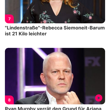
7
"Lindenstraße"-Rebecca Siemoneit-Barum
ist 21 Kilo leichter
8
Ryan Murphy verrät den Grund für Ariana