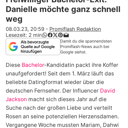
Alle Themen auf Promiflash
Danielle möchte ganz schnell
Jobs
weg
App runterladen
08.03.23, 20:59
-
Promiflash Redaktion
Lesezeit:
2
min
Team
Damit du die spannendsten
Promiflash-News auch bei
Redaktionelle Richtlinien
Google siehst.
Diese
Bachelor
-Kandidatin packt ihre Koffer
Impressum
unaufgefordert! Seit dem 1. März läuft das
Datenschutzerklärung
beliebte Datingformat wieder über die
Nutzungsbedingungen
deutschen Fernseher. Der Influencer
David
Jackson
macht sich dieses Jahr auf die
Utiq verwalten
Suche nach der großen Liebe und verteilt
Rosen an seine potenziellen Herzensdamen.
Vergangene Woche mussten Mariam, Dahwi