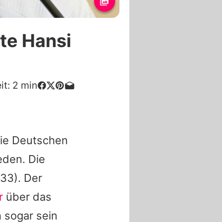
te Hansi
it:
2
min
Die Deutschen
eden. Die
33). Der
r
über das
 sogar sein