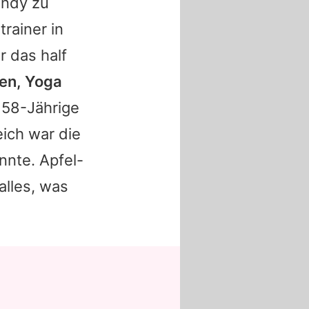
andy zu
rainer in
r das half
sen, Yoga
r 58-Jährige
ich war die
nnte. Apfel-
alles, was