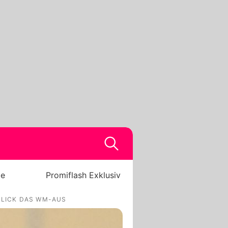
be
Promiflash Exklusiv
FLICK DAS WM-AUS