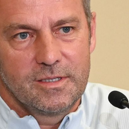
Filme & Serien
Lifestyle
Familie & Liebe
Promiflash Exklusiv
Alle Themen auf Promiflash
Jobs
App runterladen
Team
Redaktionelle Richtlinien
Impressum