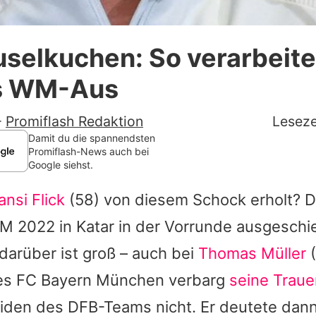
Datenschutzerklärung
uselkuchen: So verarbeite
Nutzungsbedingungen
as WM-Aus
Utiq verwalten
-
Promiflash Redaktion
Leseze
Damit du die spannendsten
Promiflash-News auch bei
Google siehst.
ansi Flick
(58) von diesem Schock erholt? 
M 2022 in Katar in der Vorrunde ausgeschi
darüber ist groß – auch bei
Thomas Müller
(
es
FC Bayern München
verbarg
seine Traue
iden des DFB-Teams nicht. Er deutete dann