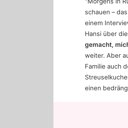
"Morgens in R
schauen – das 
einem Intervi
Hansi
über die
gemacht, mich
weiter. Aber a
Familie auch d
Streuselkuchen
einen bedrängt