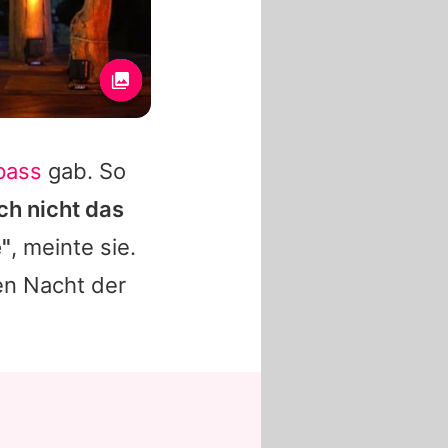
fpass
gab. So
ch nicht das
"
, meinte sie.
ten Nacht der