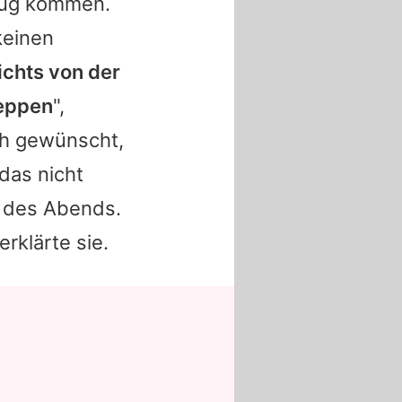
Zug kommen.
keinen
ichts von der
Deppen
",
ch gewünscht,
 das nicht
e des Abends.
rklärte sie.