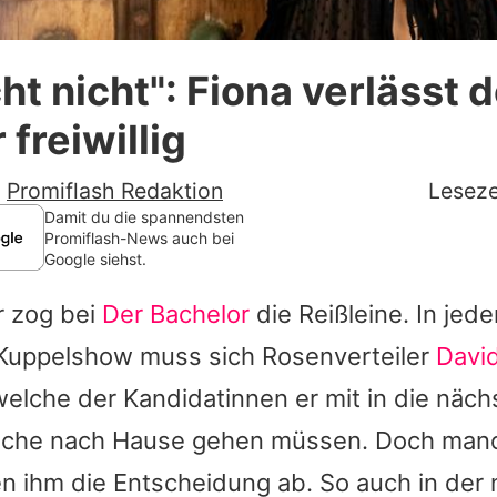
Datenschutzerklärung
ht nicht": Fiona verlässt 
Nutzungsbedingungen
 freiwillig
Utiq verwalten
-
Promiflash Redaktion
Leseze
Damit du die spannendsten
Promiflash-News auch bei
Google siehst.
r
zog bei
Der Bachelor
die Reißleine. In jed
 Kuppelshow muss sich Rosenverteiler
Davi
elche der Kandidatinnen er mit in die näc
lche nach Hause gehen müssen. Doch man
 ihm die Entscheidung ab. So auch in der