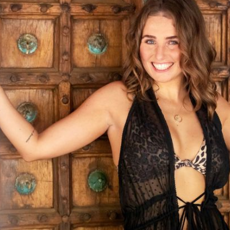
Filme & Serien
Lifestyle
Familie & Liebe
Promiflash Exklusiv
Alle Themen auf Promiflash
Jobs
App runterladen
Team
Redaktionelle Richtlinien
Impressum