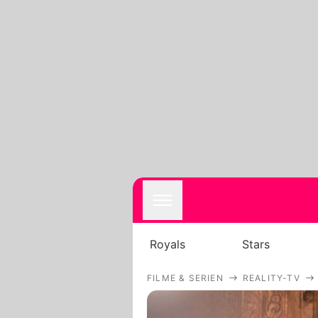
Royals
Stars
FILME & SERIEN
REALITY-TV