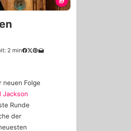
den
it:
2
min
er neuen Folge
d Jackson
hste Runde
che der
 neuesten