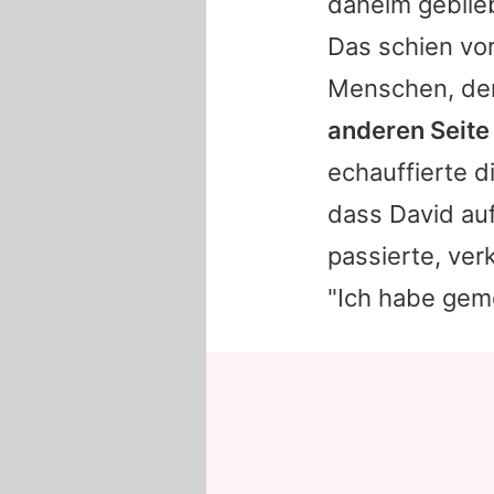
daheim geblie
Das schien vo
Menschen, der 
anderen Seite
echauffierte d
dass
David
auf
passierte, ve
"Ich habe geme