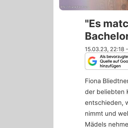
RTL / Frank Fastner
"Es matc
Bachelor
15.03.23, 22:18
Fiona Bliedtne
der beliebten
entschieden, w
nimmt und we
Mädels nehmen