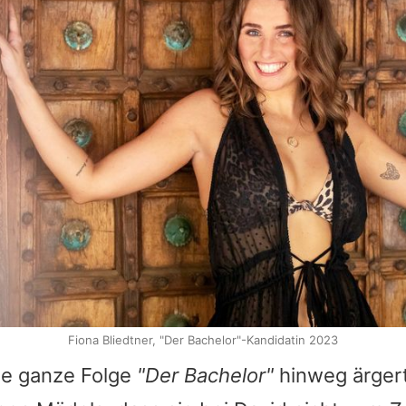
Fiona Bliedtner, "Der Bachelor"-Kandidatin 2023
ie ganze Folge
"Der Bachelor"
hinweg ärgert