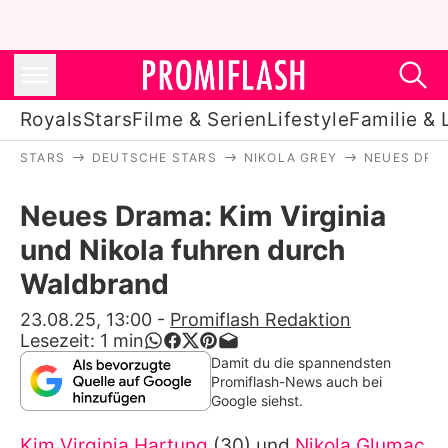
Royals
Stars
Filme & Serien
Lifestyle
Familie & 
STARS
DEUTSCHE STARS
NIKOLA GREY
NEUES DRA
Royals
Neues Drama: Kim Virginia
Stars
und Nikola fuhren durch
Filme & Serien
Waldbrand
Lifestyle
23.08.25, 13:00
-
Promiflash Redaktion
Lesezeit:
1
min
Familie & Liebe
Damit du die spannendsten
Promiflash-News auch bei
Promiflash Exklusiv
Google siehst.
Kim Virginia Hartung
(30) und
Nikola Glumac