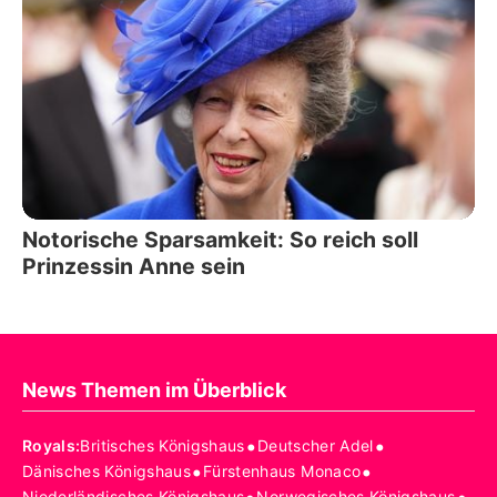
Notorische Sparsamkeit: So reich soll
Prinzessin Anne sein
News Themen im Überblick
•
•
Royals
:
Britisches Königshaus
Deutscher Adel
•
•
Dänisches Königshaus
Fürstenhaus Monaco
Niederländisches Königshaus
Norwegisches Königshaus