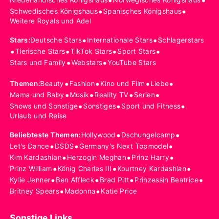
•
•
•
•
Schwedisches Königshaus
Spanisches Königshaus
Weitere Royals und Adel
•
•
Stars
:
Deutsche Stars
Internationale Stars
Schlagerstars
•
•
•
•
Tierische Stars
TikTok Stars
Sport Stars
•
•
Stars und Family
Webstars
YouTube Stars
•
•
•
•
Themen
:
Beauty
Fashion
Kino und Film
Liebe
•
•
•
•
Mama und Baby
Musik
Reality TV
Serien
•
•
•
Shows und Sonstige
Sonstiges
Sport und Fitness
Urlaub und Reise
•
•
Beliebteste Themen
:
Hollywood
Dschungelcamp
•
•
•
Let's Dance
DSDS
Germany's Next Topmodel
•
•
•
Kim Kardashian
Herzogin Meghan
Prinz Harry
•
•
•
Prinz William
König Charles III
Kourtney Kardashian
•
•
•
•
Kylie Jenner
Ben Affleck
Brad Pitt
Prinzessin Beatrice
•
•
Britney Spears
Madonna
Katie Price
Sonstige Links