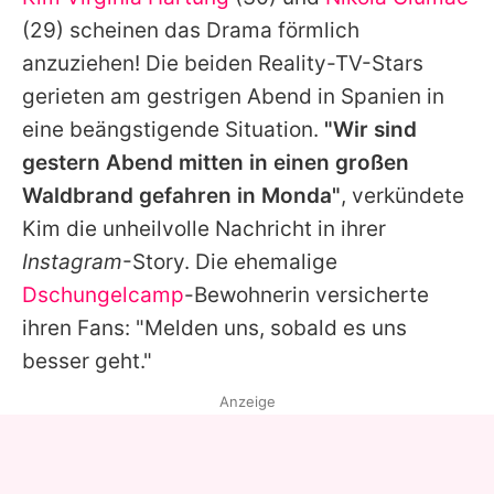
Alle Themen auf Promiflash
(29) scheinen das Drama förmlich
Jobs
anzuziehen! Die beiden Reality-TV-Stars
gerieten am gestrigen Abend in Spanien in
App runterladen
eine beängstigende Situation.
"Wir sind
Team
gestern Abend mitten in einen großen
Waldbrand gefahren in Monda"
, verkündete
Redaktionelle Richtlinien
Kim
die unheilvolle Nachricht in ihrer
Impressum
Instagram
-Story. Die ehemalige
Dschungelcamp
-Bewohnerin versicherte
Datenschutzerklärung
ihren Fans: "Melden uns, sobald es uns
Nutzungsbedingungen
besser geht."
Utiq verwalten
Anzeige