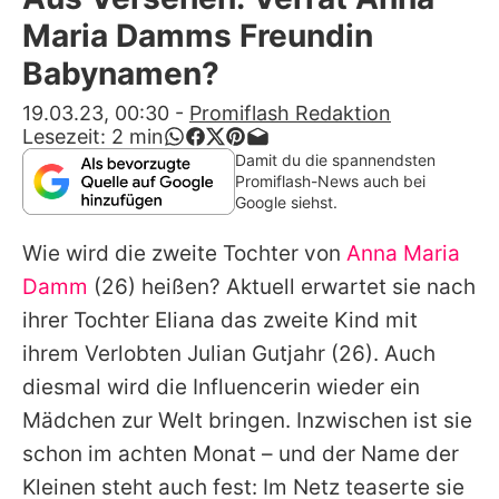
Alle Themen auf Promiflash
Maria Damms Freundin
Jobs
Babynamen?
App runterladen
19.03.23, 00:30
-
Promiflash Redaktion
Lesezeit:
2
min
Team
Damit du die spannendsten
Promiflash-News auch bei
Redaktionelle Richtlinien
Google siehst.
Wie wird die zweite Tochter von
Anna Maria
Impressum
Damm
(26) heißen? Aktuell erwartet sie nach
Datenschutzerklärung
ihrer Tochter
Eliana
das zweite Kind mit
Nutzungsbedingungen
ihrem Verlobten
Julian Gutjahr
(26). Auch
diesmal wird die Influencerin wieder ein
Utiq verwalten
Mädchen zur Welt bringen. Inzwischen ist sie
schon im achten Monat – und der Name der
Kleinen steht auch fest: Im Netz teaserte sie