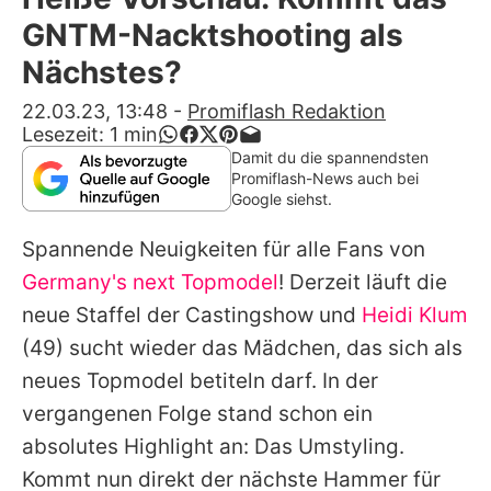
Alle Themen auf Promiflash
GNTM-Nacktshooting als
Jobs
Nächstes?
App runterladen
22.03.23, 13:48
-
Promiflash Redaktion
Lesezeit:
1
min
Team
Damit du die spannendsten
Promiflash-News auch bei
Redaktionelle Richtlinien
Google siehst.
Spannende Neuigkeiten für alle Fans von
Impressum
Germany's next Topmodel
! Derzeit läuft die
Datenschutzerklärung
neue Staffel der Castingshow und
Heidi Klum
Nutzungsbedingungen
(49) sucht wieder das Mädchen, das sich als
neues Topmodel betiteln darf. In der
Utiq verwalten
vergangenen Folge stand schon ein
absolutes Highlight an: Das Umstyling.
Kommt nun direkt der nächste Hammer für