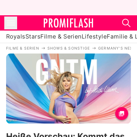
Royals
Stars
Filme & Serien
Lifestyle
Familie & 
FILME & SERIEN
SHOWS & SONSTIGE
GERMANY'S NEXT
Royals
Stars
Filme & Serien
Lifestyle
Familie & Liebe
Promiflash Exklusiv
Rankin
Heiße Vorschau: Kommt das