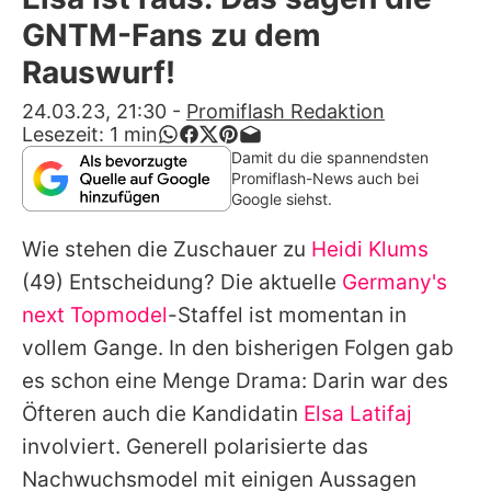
Alle Themen auf Promiflash
GNTM-Fans zu dem
Jobs
Rauswurf!
App runterladen
24.03.23, 21:30
-
Promiflash Redaktion
Lesezeit:
1
min
Team
Damit du die spannendsten
Promiflash-News auch bei
Redaktionelle Richtlinien
Google siehst.
Wie stehen die Zuschauer zu
Heidi Klums
Impressum
(49) Entscheidung? Die aktuelle
Germany's
Datenschutzerklärung
next Topmodel
-Staffel ist momentan in
Nutzungsbedingungen
vollem Gange. In den bisherigen Folgen gab
es schon eine Menge Drama: Darin war des
Utiq verwalten
Öfteren auch die Kandidatin
Elsa Latifaj
involviert. Generell polarisierte das
Nachwuchsmodel mit einigen Aussagen