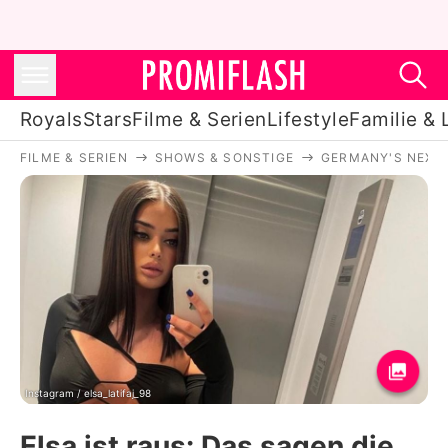
Royals
Stars
Filme & Serien
Lifestyle
Familie & 
FILME & SERIEN
SHOWS & SONSTIGE
GERMANY'S NEXT
Royals
Stars
Filme & Serien
Lifestyle
Familie & Liebe
Promiflash Exklusiv
Instagram / elsa_latifaj_98
Elsa ist raus: Das sagen die