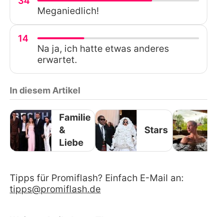
34
Meganiedlich!
14
Na ja, ich hatte etwas anderes
erwartet.
In diesem Artikel
Familie
&
Stars
Liebe
Tipps für Promiflash? Einfach E-Mail an:
tipps@promiflash.de