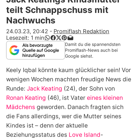
Alle Themen auf Promiflash
teilt Schnappschuss mit
Jobs
Nachwuchs
App runterladen
24.03.23, 20:42
-
Promiflash Redaktion
Lesezeit:
1
min
Team
Damit du die spannendsten
Promiflash-News auch bei
Redaktionelle Richtlinien
Google siehst.
Keely Iqbal
könnte kaum glücklicher sein! Vor
Impressum
wenigen Wochen machten freudige News die
Datenschutzerklärung
Runde:
Jack Keating
(24), der Sohn von
Nutzungsbedingungen
Ronan Keating
(46), ist Vater
eines kleinen
Mädchens
geworden. Danach fragten sich
Utiq verwalten
die Fans allerdings, wer die Mutter seines
Kindes ist – denn der aktuelle
Beziehungsstatus des
Love Island
-