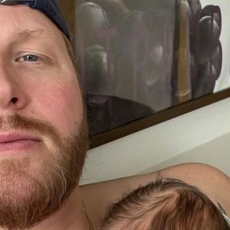
Filme & Serien
Lifestyle
Familie & Liebe
Promiflash Exklusiv
Alle Themen auf Promiflash
Jobs
App runterladen
Team
Redaktionelle Richtlinien
Impressum