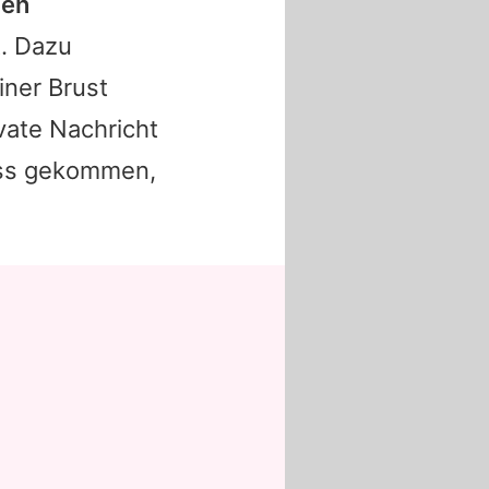
nen
. Dazu
iner Brust
ivate Nachricht
luss gekommen,