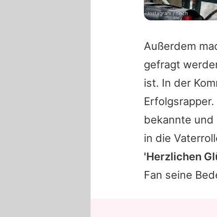
Instagram / finch
Außerdem mach
gefragt werde
ist. In der Ko
Erfolgsrapper.
bekannte und v
in die Vaterrol
'Herzlichen G
Fan seine Bed