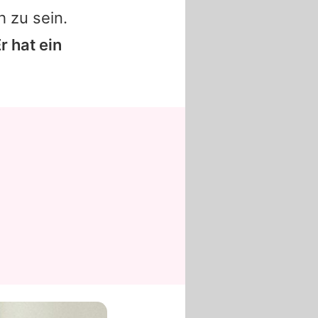
h zu sein.
r hat ein