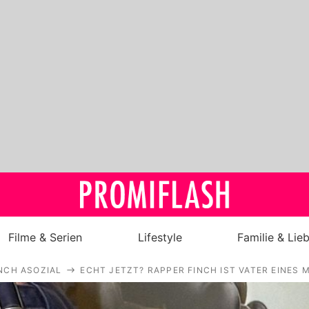
Filme & Serien
Lifestyle
Familie & Lie
NCH ASOZIAL
ECHT JETZT? RAPPER FINCH IST VATER EINES
Royals
Stars