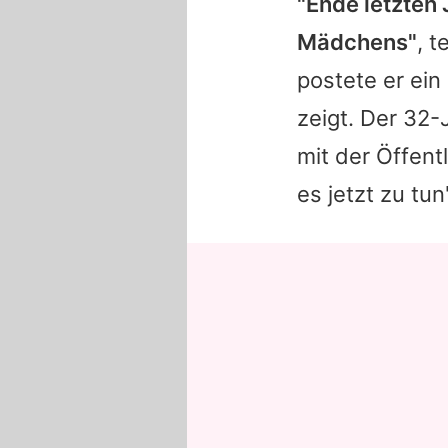
"Ende letzten
Mädchens"
, t
postete er ein
zeigt. Der 32-
mit der Öffent
es jetzt zu tun