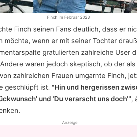
Finch im Februar 2023
te Finch seinen Fans deutlich, dass er nic
n möchte, wenn er mit seiner Tochter drau
mmentarspalte gratulierten zahlreiche User 
 Andere waren jedoch skeptisch, ob der als 
on zahlreichen Frauen umgarnte Finch, jetz
le geschlüpft ist.
"Hin und hergerissen zwi
lückwunsch' und 'Du verarscht uns doch'"
,
enken.
Anzeige