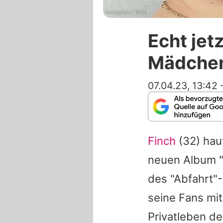
Instagram / finch
Echt jet
Mädchen
07.04.23, 13:42
Finch
(32) haut
neuen Album "
des "Abfahrt"-
seine Fans mit
Privatleben de