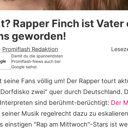
Datenschutzerklärung
zt? Rapper Finch ist Vater
Nutzungsbedingungen
s geworden!
Utiq verwalten
-
Promiflash Redaktion
Leseze
Damit du die spannendsten
Promiflash-News auch bei
Google siehst.
 seine Fans völlig um! Der Rapper tourt akt
Dorfdisko zwei" quer durch Deutschland. D
Interpreten sind berühmt-berüchtigt:
Der M
 seiner Musik regelrecht dazu zu eskaliere
s einstigen "Rap am Mittwoch"-Stars ist we