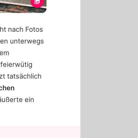
ht nach Fotos
ßen unterwegs
dem
feierwütig
t tatsächlich
schen
 äußerte ein