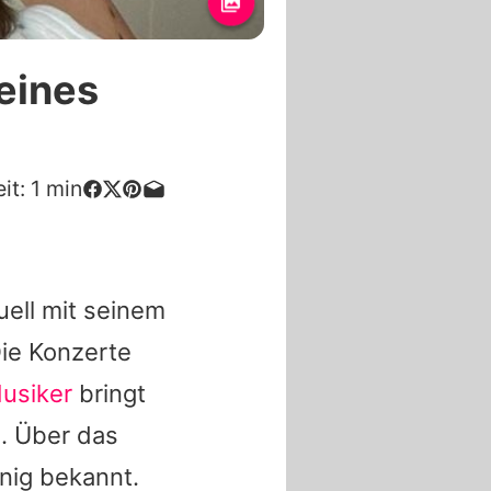
 eines
it:
1
min
uell mit seinem
ie Konzerte
usiker
bringt
n. Über das
nig bekannt.