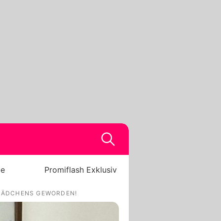
be
Promiflash Exklusiv
 MÄDCHENS GEWORDEN!