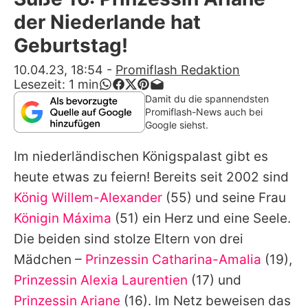
Alle Themen auf Promiflash
der Niederlande hat
Jobs
Geburtstag!
App runterladen
10.04.23, 18:54
-
Promiflash Redaktion
Lesezeit:
1
min
Team
Damit du die spannendsten
Promiflash-News auch bei
Redaktionelle Richtlinien
Google siehst.
Im niederländischen Königspalast gibt es
Impressum
heute etwas zu feiern! Bereits seit 2002 sind
Datenschutzerklärung
König Willem-Alexander
(55) und seine Frau
Nutzungsbedingungen
Königin Máxima
(51) ein Herz und eine Seele.
Die beiden sind stolze Eltern von drei
Utiq verwalten
Mädchen –
Prinzessin Catharina-Amalia
(19),
Prinzessin Alexia Laurentien
(17) und
Prinzessin Ariane
(16). Im Netz beweisen das