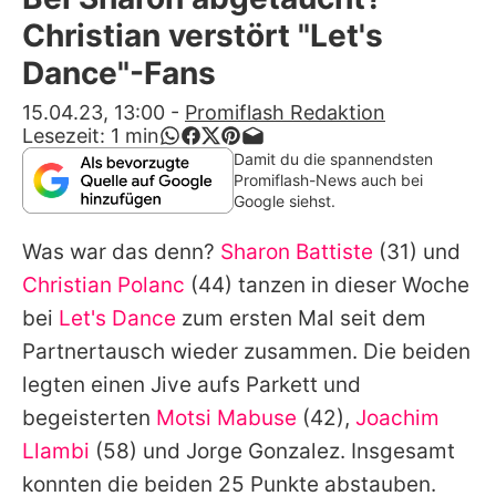
Alle Themen auf Promiflash
Christian verstört "Let's
Jobs
Dance"-Fans
App runterladen
15.04.23, 13:00
-
Promiflash Redaktion
Lesezeit:
1
min
Team
Damit du die spannendsten
Promiflash-News auch bei
Redaktionelle Richtlinien
Google siehst.
Was war das denn?
Sharon Battiste
(31) und
Impressum
Christian Polanc
(44) tanzen in dieser Woche
Datenschutzerklärung
bei
Let's Dance
zum ersten Mal seit dem
Nutzungsbedingungen
Partnertausch wieder zusammen. Die beiden
legten einen Jive aufs Parkett und
Utiq verwalten
begeisterten
Motsi Mabuse
(42),
Joachim
Llambi
(58) und
Jorge Gonzalez
. Insgesamt
konnten die beiden 25 Punkte abstauben.