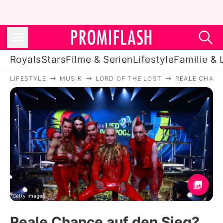
Royals
Stars
Filme & Serien
Lifestyle
Familie & 
LIFESTYLE
MUSIK
LORD OF THE LOST
REALE CHANC
Royals
Stars
Filme & Serien
Lifestyle
Familie & Liebe
Promiflash Exklusiv
Getty Images
Reale Chance auf den Sieg?