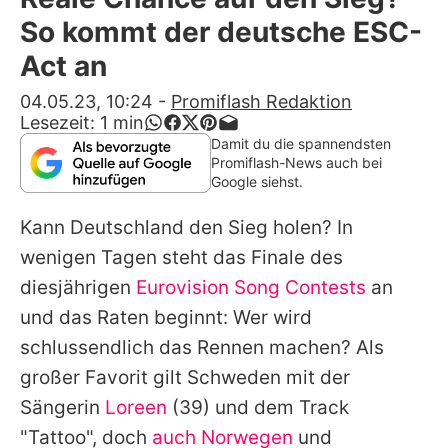
Alle Themen auf Promiflash
So kommt der deutsche ESC-
Jobs
Act an
App runterladen
04.05.23, 10:24
-
Promiflash Redaktion
Lesezeit:
1
min
Team
Damit du die spannendsten
Promiflash-News auch bei
Redaktionelle Richtlinien
Google siehst.
Kann Deutschland den Sieg holen? In
Impressum
wenigen Tagen steht das Finale des
Datenschutzerklärung
diesjährigen
Eurovision Song Contests
an
Nutzungsbedingungen
und das Raten beginnt: Wer wird
schlussendlich das Rennen machen? Als
Utiq verwalten
großer Favorit gilt Schweden mit der
Sängerin
Loreen
(39) und dem Track
"Tattoo", doch
auch Norwegen
und