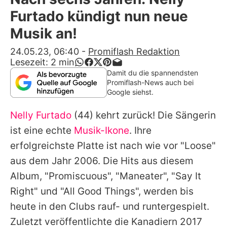
Alle Themen auf Promiflash
Furtado kündigt nun neue
Jobs
Musik an!
App runterladen
24.05.23, 06:40
-
Promiflash Redaktion
Lesezeit:
2
min
Team
Damit du die spannendsten
Promiflash-News auch bei
Redaktionelle Richtlinien
Google siehst.
Nelly Furtado
(44) kehrt zurück! Die Sängerin
Impressum
ist eine echte
Musik-Ikone
. Ihre
Datenschutzerklärung
erfolgreichste Platte ist nach wie vor "Loose"
Nutzungsbedingungen
aus dem Jahr 2006. Die Hits aus diesem
Album, "Promiscuous", "Maneater", "Say It
Utiq verwalten
Right" und "All Good Things", werden bis
heute in den Clubs rauf- und runtergespielt.
Zuletzt veröffentlichte die Kanadiern 2017