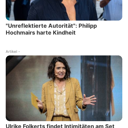
"Unreflektierte Autorität": Philipp
Hochmairs harte Kindheit
Artikel
-
Ulrike Folkerts findet Intimitäten am Set