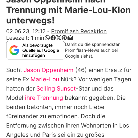
Alle Themen auf Promiflash
Trennung mit Marie-Lou-Klon
Jobs
unterwegs!
App runterladen
02.06.23, 12:12
-
Promiflash Redaktion
Lesezeit:
1
min
Team
Damit du die spannendsten
Promiflash-News auch bei
Redaktionelle Richtlinien
Google siehst.
Sucht
Jason Oppenheim
(46) einen Ersatz für
Impressum
seine Ex
Marie-Lou
Nürk? Vor wenigen Tagen
Datenschutzerklärung
hatten der
Selling Sunset
-Star und das
Nutzungsbedingungen
Model
ihre Trennung
bekannt gegeben. Die
beiden betonten, immer noch Liebe
Utiq verwalten
füreinander zu empfinden. Doch die
Entfernung zwischen ihren Wohnorten in Los
Angeles und Paris sei ein zu großes