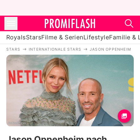
Royals
Stars
Filme & Serien
Lifestyle
Familie & 
STARS
INTERNATIONALE STARS
JASON OPPENHEIM
Royals
Stars
Filme & Serien
Lifestyle
Familie & Liebe
Promiflash Exklusiv
ActionPress
Jason Oppenheim nach