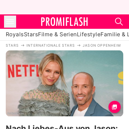
Royals
Stars
Filme & Serien
Lifestyle
Familie & 
STARS
INTERNATIONALE STARS
JASON OPPENHEIM
Royals
Stars
Filme & Serien
Lifestyle
Familie & Liebe
Promiflash Exklusiv
ActionPress
Nach Liebes-Aus von Jason: