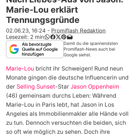
Alle Themen auf Promiflash
Marie-Lou erklärt
Jobs
Trennungsgründe
App runterladen
02.06.23, 16:24
-
Promiflash Redaktion
Lesezeit:
2
min
Team
Damit du die spannendsten
Promiflash-News auch bei
Redaktionelle Richtlinien
Google siehst.
Marie-Lou
bricht ihr Schweigen! Rund neun
Impressum
Monate gingen die deutsche Influencerin und
Datenschutzerklärung
der
Selling Sunset
-Star
Jason Oppenheim
Nutzungsbedingungen
(46) gemeinsam durchs Leben: Während
Marie-Lou
in Paris lebt, hat
Jason
in Los
Utiq verwalten
Angeles als Immobilienmakler alle Hände voll
zu tun. Dennoch versuchten die beiden, sich
so oft wie möglich zu sehen. Doch ihre