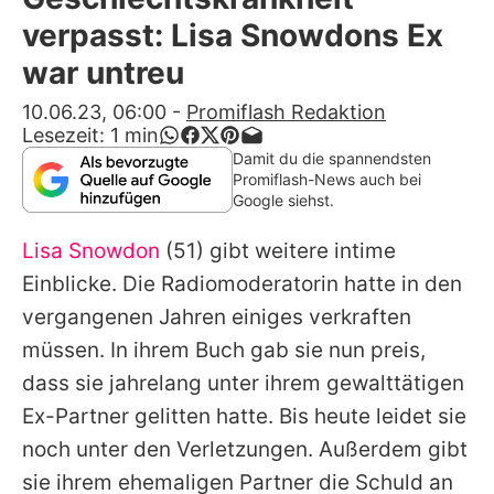
Alle Themen auf Promiflash
verpasst: Lisa Snowdons Ex
Jobs
war untreu
App runterladen
10.06.23, 06:00
-
Promiflash Redaktion
Lesezeit:
1
min
Team
Damit du die spannendsten
Promiflash-News auch bei
Redaktionelle Richtlinien
Google siehst.
Lisa Snowdon
(51) gibt weitere intime
Impressum
Einblicke. Die Radiomoderatorin hatte in den
Datenschutzerklärung
vergangenen Jahren einiges verkraften
Nutzungsbedingungen
müssen. In ihrem Buch gab sie nun preis,
dass sie jahrelang unter ihrem gewalttätigen
Utiq verwalten
Ex-Partner gelitten hatte. Bis heute leidet sie
noch unter den Verletzungen. Außerdem gibt
sie ihrem ehemaligen Partner die Schuld an