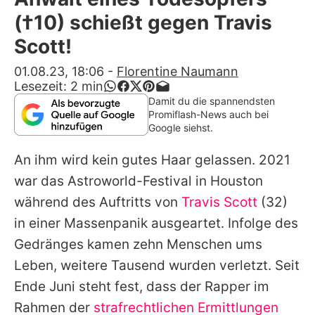
Alle Themen auf Promiflash
(†10) schießt gegen Travis
Jobs
Scott!
App runterladen
01.08.23, 18:06
-
Florentine Naumann
Lesezeit:
2
min
Team
Damit du die spannendsten
Promiflash-News auch bei
Redaktionelle Richtlinien
Google siehst.
An ihm wird kein gutes Haar gelassen. 2021
Impressum
war das Astroworld-Festival in Houston
Datenschutzerklärung
während des Auftritts von
Travis Scott
(32)
Nutzungsbedingungen
in einer Massenpanik ausgeartet. Infolge des
Gedränges kamen zehn Menschen ums
Utiq verwalten
Leben, weitere Tausend wurden verletzt. Seit
Ende Juni steht fest, dass der Rapper im
Rahmen der
strafrechtlichen Ermittlungen