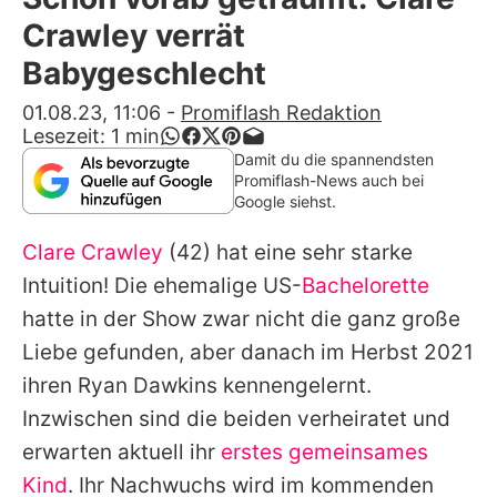
Alle Themen auf Promiflash
Crawley verrät
Jobs
Babygeschlecht
App runterladen
01.08.23, 11:06
-
Promiflash Redaktion
Lesezeit:
1
min
Team
Damit du die spannendsten
Promiflash-News auch bei
Redaktionelle Richtlinien
Google siehst.
Clare Crawley
(42) hat eine sehr starke
Impressum
Intuition! Die ehemalige US-
Bachelorette
Datenschutzerklärung
hatte in der Show zwar nicht die ganz große
Nutzungsbedingungen
Liebe gefunden, aber danach im Herbst 2021
ihren Ryan Dawkins kennengelernt.
Utiq verwalten
Inzwischen sind die beiden verheiratet und
erwarten aktuell ihr
erstes gemeinsames
Kind
. Ihr Nachwuchs wird im kommenden