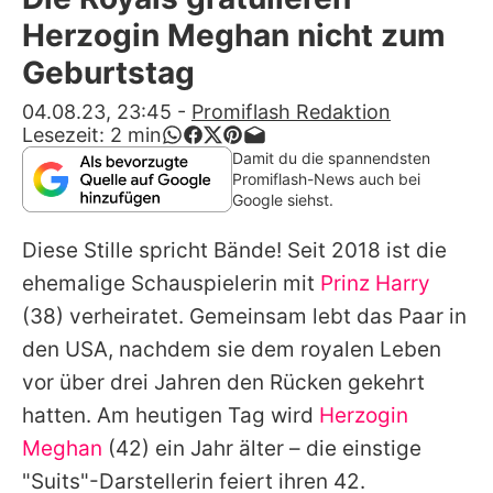
Alle Themen auf Promiflash
Herzogin Meghan nicht zum
Jobs
Geburtstag
App runterladen
04.08.23, 23:45
-
Promiflash Redaktion
Lesezeit:
2
min
Team
Damit du die spannendsten
Promiflash-News auch bei
Redaktionelle Richtlinien
Google siehst.
Diese Stille spricht Bände! Seit 2018 ist die
Impressum
ehemalige Schauspielerin mit
Prinz Harry
Datenschutzerklärung
(38) verheiratet. Gemeinsam lebt das Paar in
Nutzungsbedingungen
den USA, nachdem sie dem royalen Leben
vor über drei Jahren den Rücken gekehrt
Utiq verwalten
hatten. Am heutigen Tag wird
Herzogin
Meghan
(42) ein Jahr älter – die einstige
"Suits"-Darstellerin feiert ihren 42.