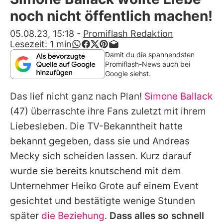
Alle Themen auf Promiflash
noch nicht öffentlich machen!
Jobs
05.08.23, 15:18
-
Promiflash Redaktion
Lesezeit:
1
min
App runterladen
Damit du die spannendsten
Promiflash-News auch bei
Team
Google siehst.
Redaktionelle Richtlinien
Das lief nicht ganz nach Plan!
Simone Ballack
(47) überraschte ihre Fans zuletzt mit ihrem
Impressum
Liebesleben. Die TV-Bekanntheit hatte
Datenschutzerklärung
bekannt gegeben, dass sie und
Andreas
Mecky
sich scheiden lassen. Kurz darauf
Nutzungsbedingungen
wurde sie bereits knutschend mit dem
Utiq verwalten
Unternehmer Heiko Grote auf einem Event
gesichtet und bestätigte wenige Stunden
später
die Beziehung
.
Dass alles so schnell