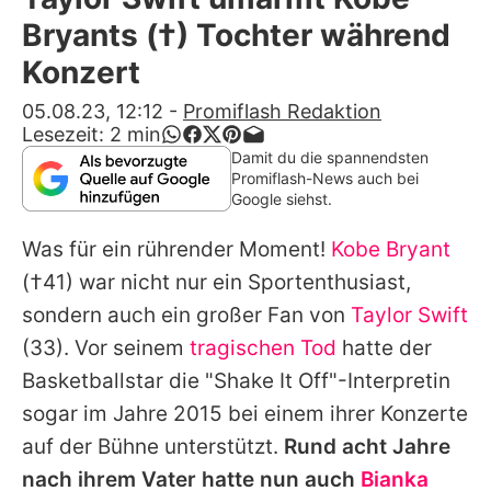
Alle Themen auf Promiflash
Bryants (†) Tochter während
Jobs
Konzert
App runterladen
05.08.23, 12:12
-
Promiflash Redaktion
Lesezeit:
2
min
Team
Damit du die spannendsten
Promiflash-News auch bei
Redaktionelle Richtlinien
Google siehst.
Was für ein rührender Moment!
Kobe Bryant
Impressum
(†41) war nicht nur ein Sportenthusiast,
Datenschutzerklärung
sondern auch ein großer Fan von
Taylor Swift
Nutzungsbedingungen
(33). Vor seinem
tragischen Tod
hatte der
Basketballstar die "Shake It Off"-Interpretin
Utiq verwalten
sogar im Jahre 2015 bei einem ihrer Konzerte
auf der Bühne unterstützt.
Rund acht Jahre
nach ihrem Vater hatte nun auch
Bianka