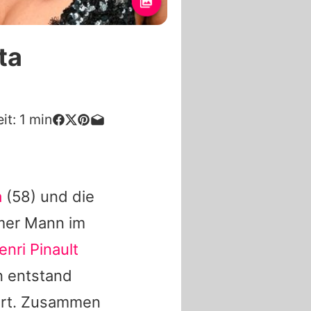
ta
it:
1
min
a
(58) und die
mer Mann im
nri Pinault
n entstand
iert. Zusammen