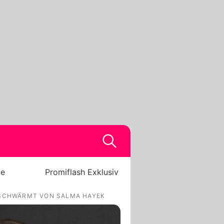
be
Promiflash Exklusiv
 SCHWÄRMT VON SALMA HAYEK