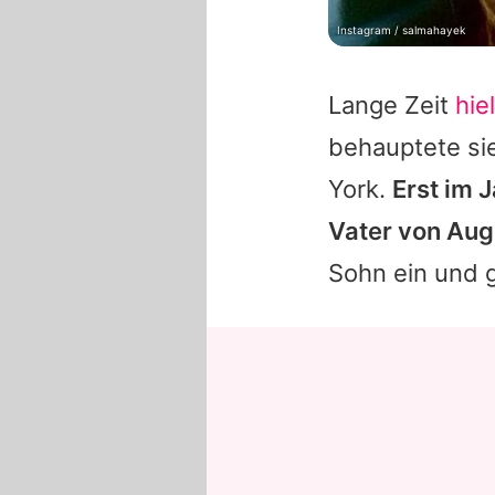
Instagram / salmahayek
Lange Zeit
hie
behauptete si
York.
Erst im 
Vater von Augi
Sohn ein und g