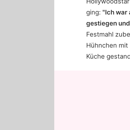
Hollywoodstar f
ging:
"Ich war
gestiegen und
Festmahl zuber
Hühnchen mit g
Küche gestande