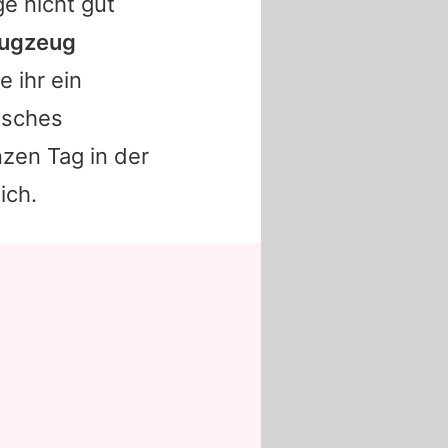
ge nicht gut
lugzeug
 ihr ein
isches
nzen Tag in der
ich.