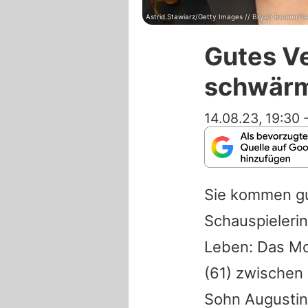
Astrid Stawiarz/Getty Images // Bryan Bedder/G
Gutes Ve
schwärm
14.08.23, 19:30
Sie kommen gu
Schauspieleri
Leben: Das M
(61) zwischen
Sohn Augustin.