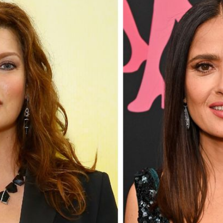
Filme & Serien
Lifestyle
Familie & Liebe
Promiflash Exklusiv
Alle Themen auf Promiflash
Jobs
App runterladen
Team
Redaktionelle Richtlinien
Impressum