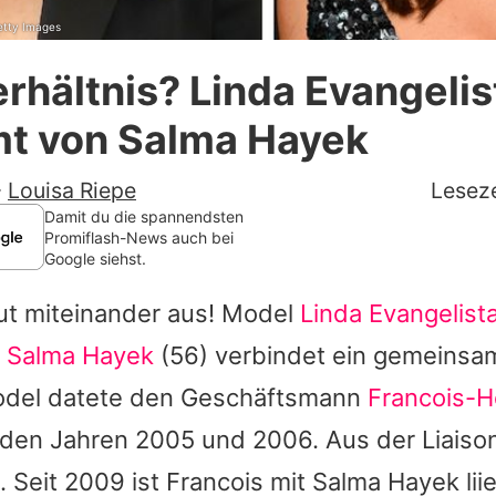
etty Images
Datenschutzerklärung
rhältnis? Linda Evangelis
Nutzungsbedingungen
t von Salma Hayek
Utiq verwalten
-
Louisa Riepe
Leseze
Damit du die spannendsten
Promiflash-News auch bei
Google siehst.
t miteinander aus! Model
Linda Evangelist
n
Salma Hayek
(56) verbindet ein gemeinsa
odel datete den Geschäftsmann
Francois-He
 den Jahren 2005 und 2006. Aus der Liaiso
 Seit 2009 ist Francois mit Salma Hayek li