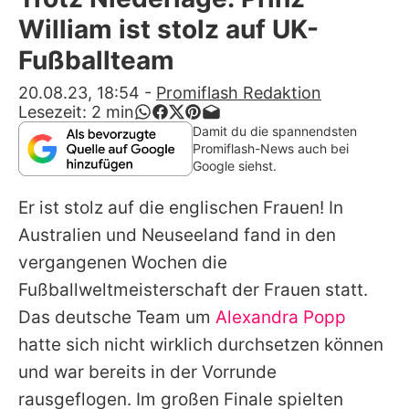
Alle Themen auf Promiflash
William ist stolz auf UK-
Jobs
Fußballteam
App runterladen
20.08.23, 18:54
-
Promiflash Redaktion
Lesezeit:
2
min
Team
Damit du die spannendsten
Promiflash-News auch bei
Redaktionelle Richtlinien
Google siehst.
Er ist stolz auf die englischen Frauen! In
Impressum
Australien und Neuseeland fand in den
Datenschutzerklärung
vergangenen Wochen die
Nutzungsbedingungen
Fußballweltmeisterschaft der Frauen statt.
Das deutsche Team um
Alexandra Popp
Utiq verwalten
hatte sich nicht wirklich durchsetzen können
und war bereits in der Vorrunde
rausgeflogen. Im großen Finale spielten