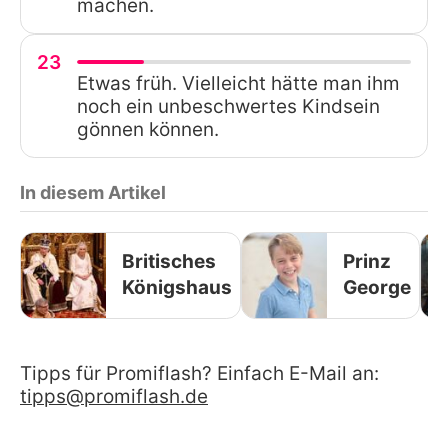
machen.
23
Etwas früh. Vielleicht hätte man ihm
noch ein unbeschwertes Kindsein
gönnen können.
In diesem Artikel
Britisches
Prinz
Königshaus
George
Tipps für Promiflash? Einfach E-Mail an:
tipps@promiflash.de