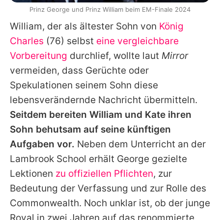
Prinz George und Prinz William beim EM-Finale 2024
William
, der als ältester Sohn von
König
Charles
(76) selbst
eine vergleichbare
Vorbereitung
durchlief, wollte laut
Mirror
vermeiden, dass Gerüchte oder
Spekulationen seinem Sohn diese
lebensverändernde Nachricht übermitteln.
Seitdem bereiten
William
und
Kate
ihren
Sohn behutsam auf seine künftigen
Aufgaben vor.
Neben dem Unterricht an der
Lambrook School erhält
George
gezielte
Lektionen
zu offiziellen Pflichten
, zur
Bedeutung der Verfassung und zur Rolle des
Commonwealth. Noch unklar ist, ob der junge
Royal in zwei Jahren auf das renommierte