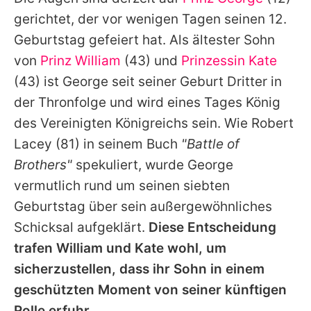
Alle Themen auf Promiflash
gerichtet, der vor wenigen Tagen seinen 12.
Jobs
Geburtstag gefeiert hat. Als ältester Sohn
von
Prinz William
(43) und
Prinzessin Kate
App runterladen
(43) ist
George
seit seiner Geburt Dritter in
Team
der Thronfolge und wird eines Tages König
des Vereinigten Königreichs sein. Wie
Robert
Redaktionelle Richtlinien
Lacey
(81) in seinem Buch
"Battle of
Impressum
Brothers"
spekuliert, wurde
George
vermutlich rund um seinen siebten
Datenschutzerklärung
Geburtstag über sein außergewöhnliches
Nutzungsbedingungen
Schicksal aufgeklärt.
Diese Entscheidung
Utiq verwalten
trafen
William
und
Kate
wohl, um
sicherzustellen, dass ihr Sohn in einem
geschützten Moment von seiner künftigen
Rolle erfuhr.