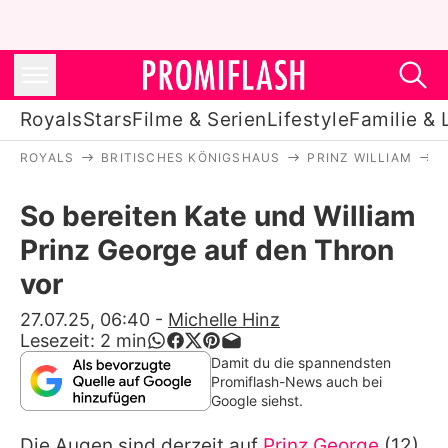
Royals
Stars
Filme & Serien
Lifestyle
Familie & 
ROYALS
BRITISCHES KÖNIGSHAUS
PRINZ WILLIAM
S
Royals
So bereiten Kate und William
Stars
Prinz George auf den Thron
Filme & Serien
vor
Lifestyle
27.07.25, 06:40
-
Michelle Hinz
Lesezeit:
2
min
Familie & Liebe
Damit du die spannendsten
Promiflash-News auch bei
Promiflash Exklusiv
Google siehst.
Die Augen sind derzeit auf
Prinz George
(12)