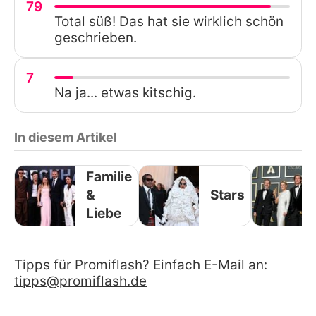
79
Total süß! Das hat sie wirklich schön
geschrieben.
7
Na ja... etwas kitschig.
In diesem Artikel
Familie
&
Stars
Liebe
Tipps für Promiflash? Einfach E-Mail an:
tipps@promiflash.de