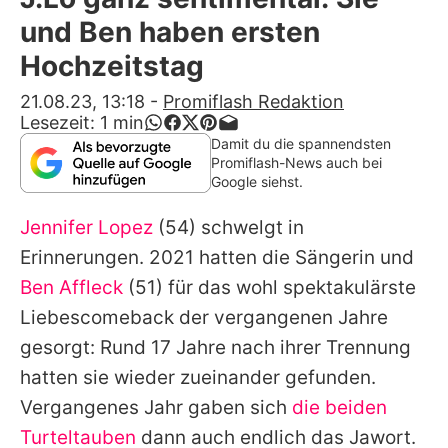
Alle Themen auf Promiflash
und Ben haben ersten
Jobs
Hochzeitstag
App runterladen
21.08.23, 13:18
-
Promiflash Redaktion
Lesezeit:
1
min
Team
Damit du die spannendsten
Promiflash-News auch bei
Redaktionelle Richtlinien
Google siehst.
Jennifer Lopez
(54) schwelgt in
Impressum
Erinnerungen. 2021 hatten die Sängerin und
Datenschutzerklärung
Ben Affleck
(51) für das wohl spektakulärste
Nutzungsbedingungen
Liebescomeback der vergangenen Jahre
gesorgt: Rund 17 Jahre nach ihrer Trennung
Utiq verwalten
hatten sie wieder zueinander gefunden.
Vergangenes Jahr gaben sich
die beiden
Turteltauben
dann auch endlich das Jawort.